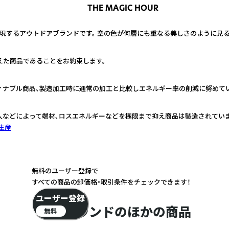
THE MAGIC HOUR
現するアウトドアブランドです。 空の色が何層にも重なる美しさのように見
えた商品であることをお約束します。
ィナブル商品、製造加工時に通常の加工と比較しエネルギー率の削減に努めて
人などによって端材､ロスエネルギーなどを極限まで抑え商品は製造されていま
生産
無料のユーザー登録で
すべての商品の卸価格・取引条件をチェックできます！
ユーザー登録
このブランドのほかの商品
無料