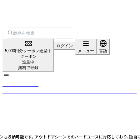
ログイン
5,000円分クーポン進呈中
メニュー
言語
クーポン
進呈中
無料で登録
THE MAGIC HOUR
瀬戸内海の大自然が創り出す豊かな色彩を表現するアウトドアブランドで
す。 空の色が何層にも重なる美しさのように見る人の心を穏やかにする贅
沢な時間をお届けします。
ォンも収納可能です。 アウトドアシーンでのハードユースに対応しており、独