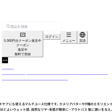
ログイン
5,000円分クーポン進呈中
メニュー
言語
クーポン
進呈中
無料で登録
SALANI
SALANIは、 “A quiet bloom within.” ── 静かな内なる花 ── をコンセ
プトにしたプレミアムヘアケアブランドです。
ドケアにも使えるマルチユース仕様です。 カメリアバターや9種のエモリエント
グ ほどよいウェット感、自然なツヤ・束感が簡単に ・アウトバス 髪に潤いを与え、