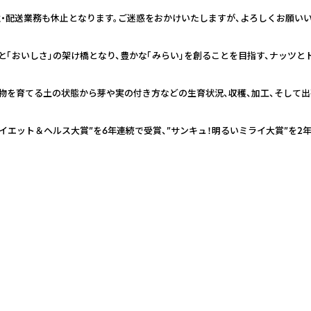
つき受注・配送業務も休止となります。ご迷惑をおかけいたしますが、よろしくお願い
と「おいしさ」の架け橋となり、豊かな「みらい」を創ることを目指す、ナッツと
物を育てる土の状態から芽や実の付き方などの生育状況、収穫、加工、そして出
Eダイエット＆ヘルス大賞”を6年連続で受賞、”サンキュ！明るいミライ大賞”を2