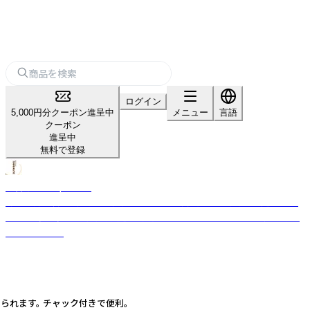
ログイン
5,000円分クーポン進呈中
メニュー
言語
クーポン
進呈中
無料で登録
法善寺あられ/ふじや
弊社は創業以来、原料のもち米にこだわった商品を作る米菓の製造メーカ
ーです。 多種多様は米菓を製造し、独自の企画、デザインで楽しい売場を提
案いたします。
れます。 チャック付きで便利。