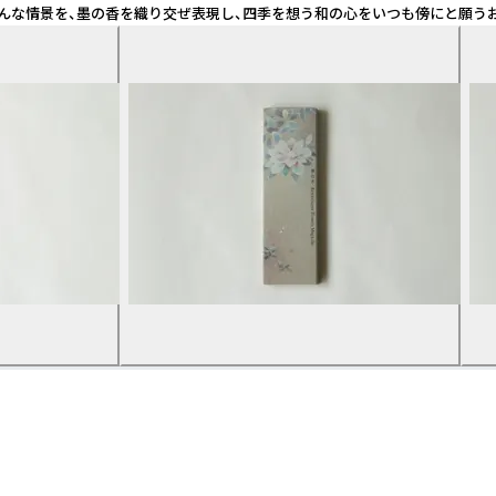
景を、墨の香を織り交ぜ表現し、四季を想う和の心をいつも傍にと願うお香。 四季