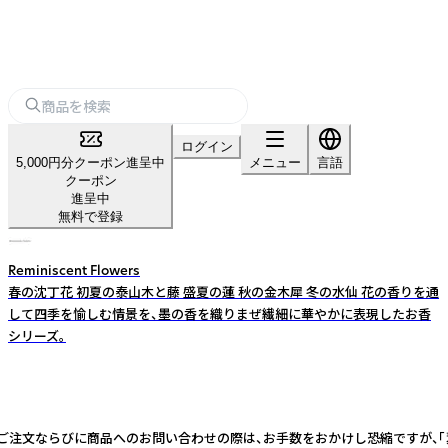
ログイン
5,000円分クーポン進呈中
メニュー
言語
クーポン
進呈中
無料で登録
Reminiscent Flowers
春の沈丁花 初夏の泰山木と藤 盛夏の蓮 秋の金木犀 冬の水仙 花の香りを通
して四季を愉しむ情景を、墨の香を織りまぜ繊細に華やかに表現したお香
シリーズ。
商品のご注文ならびに商品へのお問い合わせの際は、お手数をおかけし恐縮ですが