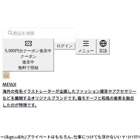
ログイン
5,000円分クーポン進呈中
メニュー
言語
クーポン
進呈中
無料で登録
MEWJI
海外の有名イラストレーターが企画したファッション雑貨やアクセサリー
などを展開するオリジナルブランドです。猫モチーフと和風の要素を融合
したのが特徴です。
gt;ω&lt;)プライベートはもちろん、仕事につけても浮かない(・∀・)