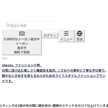
ログイン
5,000円分クーポン進呈中
メニュー
言語
クーポン
進呈中
無料で登録
shesay‗ファッション小物‗
日常に溶け込む美しさと機能性を追求。 こだわりの素材と丁寧な手仕事で、
静かなときめきを添える大人のためのライフスタイルファッションブラン
ドです。
ルティングは2枚の布の間に綿を挟み、模様のステッチをかけて仕上げていき