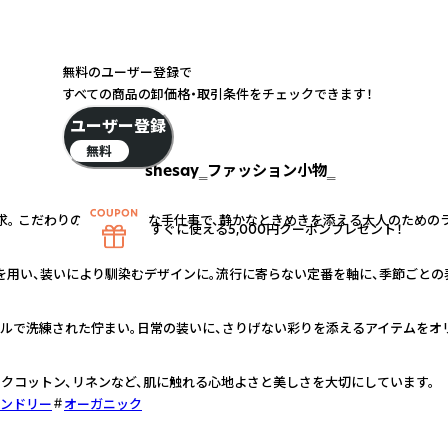
無料のユーザー登録で
すべての商品の卸価格・取引条件をチェックできます！
ユーザー登録
無料
shesay‗ファッション小物‗
求。 こだわりの素材と丁寧な手仕事で、静かなときめきを添える大人のための
すぐに使える5,000円クーポンプレゼント！
を用い、装いにより馴染むデザインに。流行に寄らない定番を軸に、季節ごとの
プルで洗練された佇まい。日常の装いに、さりげない彩りを添えるアイテムをオ
クコットン、リネンなど、肌に触れる心地よさと美しさを大切にしています。
ンドリー
オーガニック