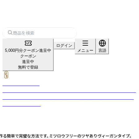
ログイン
5,000円分クーポン進呈中
メニュー
言語
クーポン
進呈中
無料で登録
URB APOTHECARY
植物の治癒力を日々のお手入れに取り入れ、環境への影響を考慮しながら、
ひとりひとりを自分自身の自然の美しさに再び結びつける、オーガニック
コスメブランドです。
作る簡単で完璧な方法です。ミツロウフリーのツヤありヴィーガンタイプ。