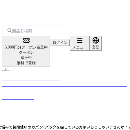
ログイン
5,000円分クーポン進呈中
メニュー
言語
クーポン
進呈中
無料で登録
BLUE SINCERE（ブルーシンシア）
岡山県岡山市発のレザー財布、 バッグのジェンダーレスブランド。 「ブラン
ドの発展とともに、バングラデシュの社会問題を解決する」という理念のも
と運営しています。
のような悩みで普段使いのカバン・バックを探している方はいらっしゃいませんか