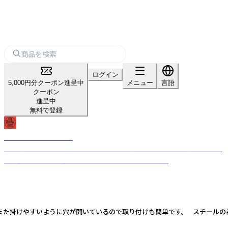
ログイン
5,000円分クーポン進呈中
メニュー
言語
クーポン
進呈中
無料で登録
USA GENERAL STORE
古き良きビンテージテイストのデザインを現代的なテイストを加えること
で、唯一無二のプロダクトへと昇華させるブランドです。
！また掛けやすいように穴が開いているので取り付けも簡単です。 スチールの