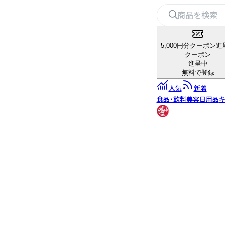
5,000円分クーポン進
クーポン
進呈中
無料で登録
人気
新着
食品・飲料
美容
日用品
キ
Manduka
ヨガマットをはじめと