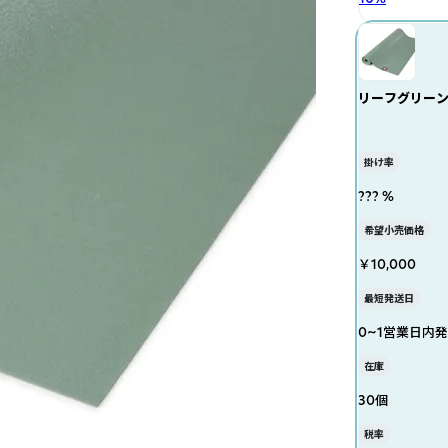
リーフグリー
掛け率
??? %
希望小売価格
￥10,000
最短発送日
0~1営業日内
在庫
30個
税率