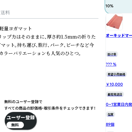
10
%
・送料
軽量ヨガマット

オーキッドマ
リップ力はそのままに、厚さ約1.5mmの折りた
ット。持ち運び、旅行、パーク、ビーチなど今
カラーバリエーションも人気のひとつ。
掛け率
??? %
希望小売価格
￥10,000
最短発送日
無料のユーザー登録で
0~1営業日内
すべての商品の卸価格・取引条件をチェックできます！
在庫
ユーザー登録
89個
無料