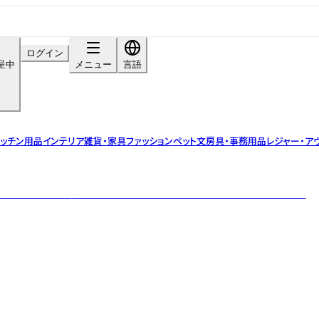
ログイン
呈中
メニュー
言語
ッチン用品
インテリア雑貨・家具
ファッション
ペット
文房具・事務用品
レジャー・ア
した高機能かつ洗練されたヨガ用品を取り扱う米国生まれのヨガブランド。