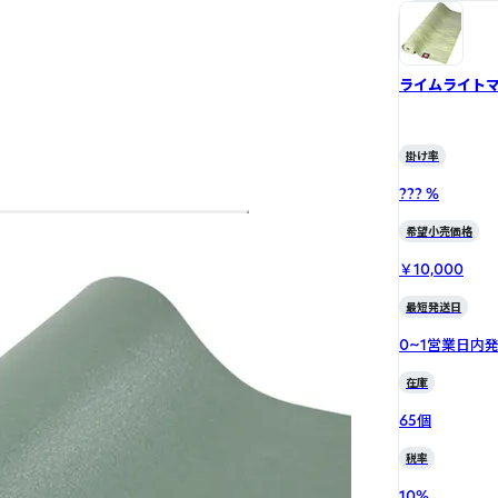
ライムライト
掛け率
??? %
希望小売価格
￥10,000
最短発送日
0~1営業日内
在庫
65個
税率
10
%