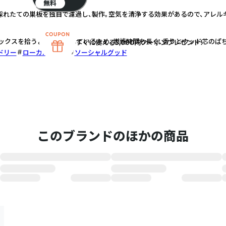
無料
な採れたての巣板を独自で濾過し、製作。空気を清浄する効果があるので、アレル
ックスを拾うように制作しているため、燃焼時間も長く、香りとウッド芯のぱ
すぐに使える5,000円クーポンプレゼント！
ドリー
ローカルメイド
ソーシャルグッド
このブランドのほかの商品