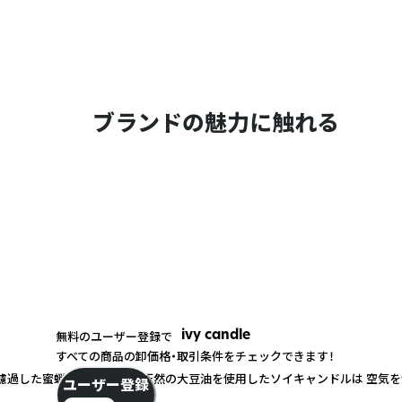
ブランドの魅力に触れる
ivy candle
無料のユーザー登録で
すべての商品の卸価格・取引条件をチェックできます！
濾過した蜜蝋キャンドルや、天然の大豆油を使用したソイキャンドルは 空気を
ユーザー登録