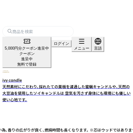
ログイン
5,000円分クーポン進呈中
メニュー
言語
クーポン
進呈中
無料で登録
ivy candle
天然素材にこだわり、採れたての巣板を濾過した蜜蝋キャンドルや、天然の
大豆油を使用したソイキャンドルは 空気を汚さず身体にも環境にも優しい
使い心地です。
い為、香りの広がりが良く、燃焼時間も長くなります。 ※芯はウッドではありま