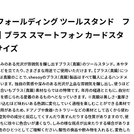
フォールディング ツールスタンド フ
┃ブラス スマートフォン カードスタ
サイズ
みのある光沢が雰囲気を醸し出すブラス（真鍮）のツールスタンド。 本やタ
どを立てたり、さまざまな用途でご使用いただけます。 【ブラス（真鍮）につ
とは真鍮のことで、shesayのブラス（真鍮）製品はすべて職人によるハンドメ
います。 独自の質感や深みのある光沢が上品な雰囲気を醸し出し、使うほど
合いもブラス（真鍮）素材ならではの特徴です。 年月の経過とともに、自分だ
を感じられる愛着のあるものへとなっていきます。 ※真鍮は美しさ・重厚さ
い込むほど味わいある色調に変化していく過程を楽しむことができる素材で
作用があるため、ドアノブや食器・カトラリーなどの素材として古くから使わ
空気中の成分と反応してくすんだり黒ずんだりする性質がありますので、使
ちに徐々に色合いが濃くなり、しみの様な斑点が出来たりする場合がありま
性のひとつとしてご理解ください。酸性の食品や飲み物を入れると、変色した