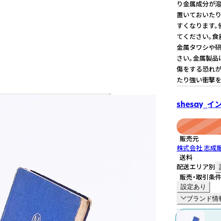
り金属成分が溶
置いておいたり
すくなります。
てください。食
金属タワシや
さい。金属製品
傷をする恐れが
たり強い衝撃を
shesay‗
販売元
株式会社 志成
送料
配送エリア別
販売・取引条
設定あり
ブランド情