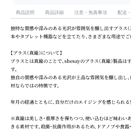
商品説明
商品詳細
注意・免責事項
配送
独特な質感や深みのある光沢が雰囲気を醸し出すブラス（真
本やタブレット機器などを立てたり、さまざまな用途でご使
【ブラス（真鍮）について】

ブラスとは真鍮のことで、shesayのブラス（真鍮）製品
す。

独自の質感や深みのある光沢が上品な雰囲気を醸し出し、
材ならではの特徴です。

年月の経過とともに、自分だけのエイジングを感じられる愛
※真鍮は美しさ・重厚さを保ちつつ、使い込むほど味わい
きる素材です。殺菌・抗菌作用があるため、ドアノブや食