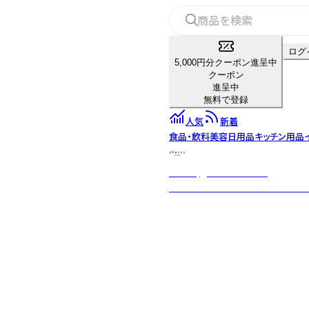
ログ
5,000円分クーポン進呈中
クーポン
進呈中
無料で登録
人気
新着
食品・飲料
美容
日用品
キッチン用品
shesay‗インテリア雑貨‗
暮らしを豊かにする“気づき”をカ