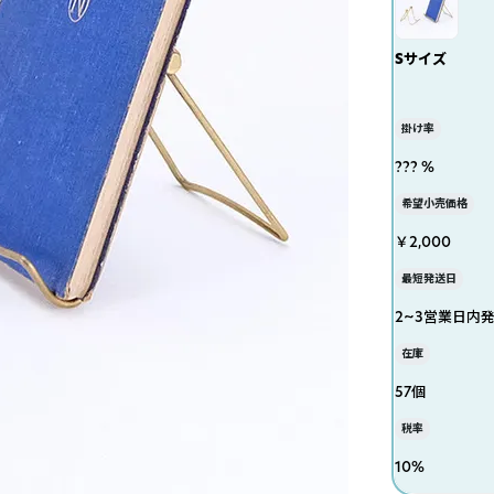
Sサイズ
掛け率
??? %
希望小売価格
￥2,000
最短発送日
2~3営業日内
在庫
57個
税率
10
%