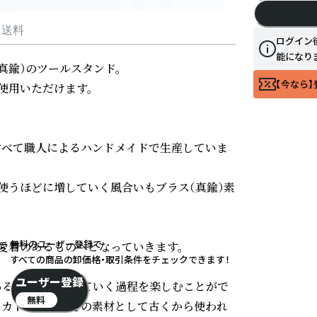
・送料
ログイン
能になり
鍮）のツールスタンド。

【今なら】
用いただけます。

はすべて職人によるハンドメイドで生産していま
使うほどに増していく風合いもブラス（真鍮）素
無料のユーザー登録で
着のあるものへとなっていきます。

すべての商品の卸価格・取引条件をチェックできます！
ユーザー登録
ある色調に変化していく過程を楽しむことがで
無料
器・カトラリーなどの素材として古くから使われ