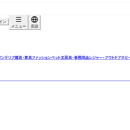
イン
メニュー
言語
インテリア雑貨・家具
ファッション
ペット
文房具・事務用品
レジャー・アウトドア
ホビ
タチに。 長く使える上質な素材と日常に寄り添うデザインを、オリジナルで展