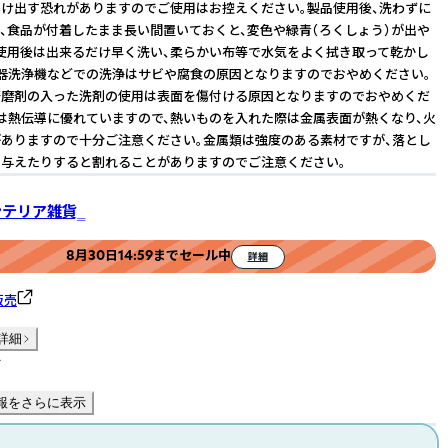
け出す恐れがありますのでご使用はお控えください。製品使用後、洗わずに
、食品が付着したまま長い間置いておくと、変色や緑青（ろくしょう）が出や
使用後は出来るだけ早く洗い、柔らかい布等で水気をよく拭き取って乾かし
器洗浄機などでの洗浄はサビや腐食の原因となりますのでおやめください。
研磨剤の入った洗剤の使用は表面を傷付ける原因となりますのでおやめくだ
は熱伝導に優れていますので、熱いものを入れた際は金属表面が熱くなり、火
ありますので十分ご注意ください。金属類は強度のある素材ですが、落とし
与えたりすると割れることがありますのでご注意ください。
インテリア雑貨‗
8月30日14:59までセール中
詳細
販売
詳細
件
報をさらに表示