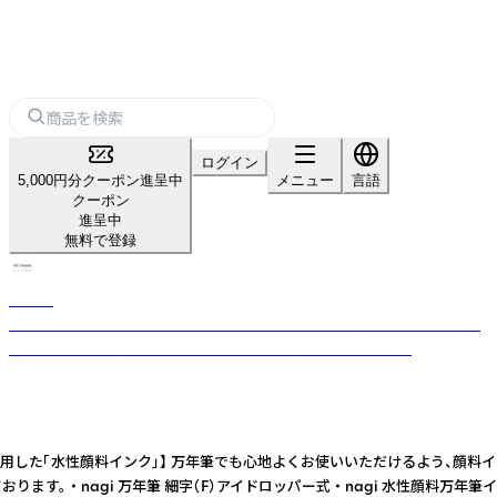
ログイン
5,000円分クーポン進呈中
メニュー
言語
クーポン
進呈中
無料で登録
LICOX
奈良の文具メーカー。社名でもあるLICOXには「人生を自分で舵取りし、自
分らしい幸せを選んでほしい」という想いが込められています。
顔料インクを使用した「水性顔料インク」】 万年筆でも心地よくお使いいただける
nagi 万年筆 細字（F）アイドロッパー式 ・ nagi 水性顔料万年筆インク10