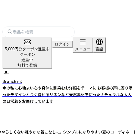
ログイン
5,000円分クーポン進呈中
メニュー
言語
クーポン
進呈中
無料で登録
Branch m'.
今の私に心地よい心や身体に馴染むお洋服をテーマに お客様の声に寄り添
ったデザインと長く愛せるリネンなど天然素材を使ったナチュラルな大人
の日常着をお届けしています
りいやらしくない軽やかな着こなしに。 シンプルになりやすい夏のコーディネ