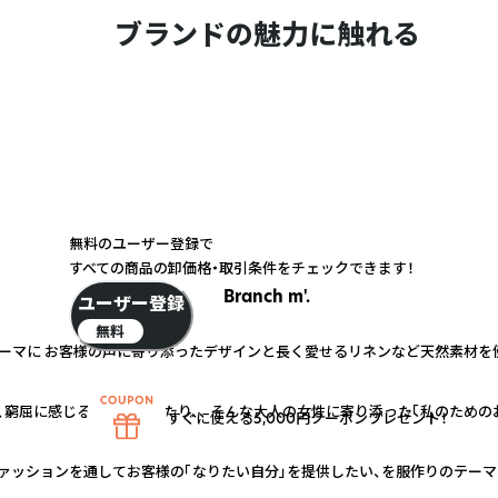
ブランドの魅力に触れる
無料のユーザー登録で
すべての商品の卸価格・取引条件をチェックできます！
Branch m'.
ユーザー登録
無料
ーマに お客様の声に寄り添ったデザインと長く愛せるリネンなど天然素材を
窮屈に感じるようになったり、、 そんな大人の女性に寄り添った「私のための
すぐに使える5,000円クーポンプレゼント！
 ファッションを通してお客様の「なりたい自分」を提供したい、を服作りのテーマ