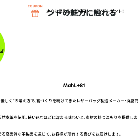
ブランドの魅力に触れる
すぐに使える5,000円クーポンプレゼント！
MahL+81
環境に優しく”の考え方で、鞄づくりを続けてきたレザーバッグ製造メーカー・丸富
の天然皮革を使用。使い込むほどに深まる味わいと、素材の持つ温もりを提供しま
が光る高品質な革製品を通じて、お客様が所有する喜びをお届けします。