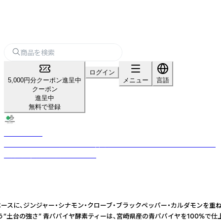
ログイン
5,000円分クーポン進呈中
メニュー
言語
クーポン
進呈中
無料で登録
パパイア王子
★パパイア王子★『酵素の王様』宮崎グリーンパパイアを使ったオンリーワ
ン商品を多数取り揃えています。
ティーをベースに、ジンジャー・シナモン・クローブ・ブラックペッパー・カルダモ
%という“土台の強さ” 青パパイヤ酵素ティーは、宮崎県産の青パパイヤを10