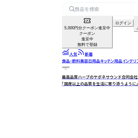
ログイン
5,000円分クーポン進呈中
クーポン
進呈中
無料で登録
人気
新着
食品・飲料
美容
日用品
キッチン用品
インテリ
最高品質ハーブのヤポネサウンド合同会社
「国産以上の品質を生活に寄り添うように