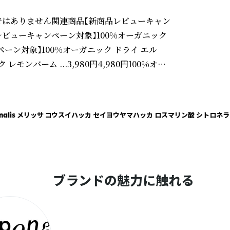
ではありません関連商品【新商品レビューキャン
品レビューキャンペーン対象】100%オーガニック
ャンペーン対象】100%オーガニック ドライ エル
モンバーム ...3,980円4,980円100%オー
新商品レビューキャンペーン対象】100%オーガニック リ
ン対象】100%オーガニック ヤロウ / Y...【新商
ュ...3,780円3,780円【新商品レビューキ
a officinalis メリッサ コウスイハッカ セイヨウヤマハッカ ロスマリン酸 
新商品レビューキャンペーン対象】100%オーガニ
;&nbsp;ドライハーブトップ&nbsp;&gt;&nbs
！※ランキングについて

いています。

ブランドの魅力に触れる
JAPANのシステムにより自動更新されており、意
だいたものです。
