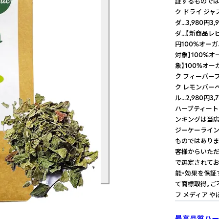
証するものでは
ク ドライ ジャ
ダ...3,98
ダ...【新商品レ
円100%オーガニ
対象】100%オ
象】100%オー
ク フィーバーフ
ク レモンバーベ
ル...2,980円
ハーブティートッ
ンキングは当店
ジーケーライン
ものではありま
客様からいただい
で選定されてお
能・効果を保証
て商標取得。ご
フ メディア 
最高品質ハー