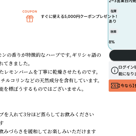
2~3営業日内
在庫
すぐに使える5,000円クーポンプレゼント！
あり
税率
8
%
爽やかなレモンの香りが特徴的なハーブです。ギリシャ語の
てきました。

ログイン
れたレモンバームを丁寧に乾燥させたものです。
能になり
セチルコリンなどの天然成分を含有しています。

【今なら】
能を標ぼうするものではございません。

ーブを入れて3分ほど蒸らしてお飲みください



飲みづらさを緩和してお楽しみいただけます
