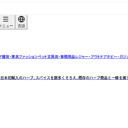
メニュー
言語
ア雑貨・家具
ファッション
ペット
文房具・事務用品
レジャー・アウトドア
ホビー・ガジ
」日本初輸入のハーブ、スパイスを数多くそろえ、既存のハーブ商品と一線を画