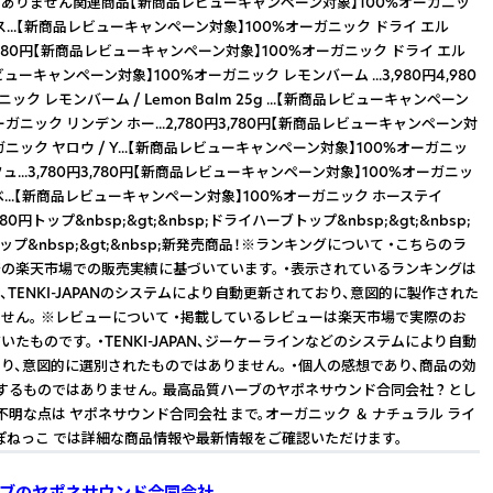
ありません関連商品【新商品レビューキャンペーン対象】100%オーガニッ
ス...【新商品レビューキャンペーン対象】100%オーガニック ドライ エル
0円3,980円【新商品レビューキャンペーン対象】100%オーガニック ドライ エル
ビューキャンペーン対象】100%オーガニック レモンバーム ...3,980円4,980
ック レモンバーム / Lemon Balm 25g ...【新商品レビューキャンペーン
ーガニック リンデン ホー...2,780円3,780円【新商品レビューキャンペーン対
ガニック ヤロウ / Y...【新商品レビューキャンペーン対象】100%オーガニッ
ュ...3,780円3,780円【新商品レビューキャンペーン対象】100%オーガニッ
...【新商品レビューキャンペーン対象】100%オーガニック ホーステイ
3,780円トップ&nbsp;&gt;&nbsp;ドライハーブトップ&nbsp;&gt;&nbsp;
プ&nbsp;&gt;&nbsp;新発売商品！※ランキングについて ・こちらのラ
の楽天市場での販売実績に基づいています。 ・表示されているランキングは
、TENKI-JAPANのシステムにより自動更新されており、意図的に製作された
せん。 ※レビューについて ・掲載しているレビューは楽天市場で実際のお
たものです。 ・TENKI-JAPAN、ジーケーラインなどのシステムにより自動
り、意図的に選別されたものではありません。 ・個人の感想であり、商品の効
するものではありません。 最高品質ハーブのヤポネサウンド合同会社 ? とし
不明な点は ヤポネサウンド合同会社 まで。オーガニック ＆ ナチュラル ライ
やぽねっこ では詳細な商品情報や最新情報をご確認いただけます。
ブのヤポネサウンド合同会社