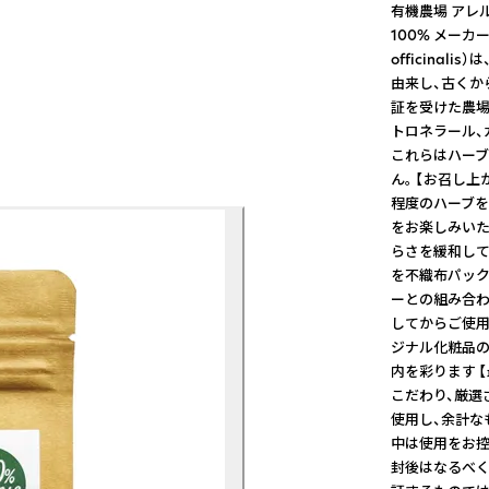
有機農場 アレ
100% メーカ
officina
由来し、古くか
証を受けた農場
トロネラール、
これらはハーブ
ん。 【お召し上
程度のハーブを
をお楽しみいた
らさを緩和して
を不織布パック
ーとの組み合わ
してからご使用
ジナル化粧品の
内を彩ります 
こだわり、厳選
使用し、余計な
中は使用をお控
封後はなるべく