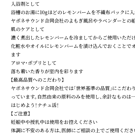
入浴剤として

浴槽のお湯に10gほどのレモンバームを不織布パックに入
ヤポネサウンド合同会社のよもぎ風呂やラベンダーとの組
肌のケアとして

濃く煮出したレモンバームを冷ましてからご使用いただけ
化粧水やオイルにレモンバームを漬け込んでおくことで
ます

アロマ・ポプリとして

落ち着いた香りが室内を彩ります

【最高品質へのこだわり】

ヤポネサウンド合同会社では「世界基準の品質」にこだわ
っています。自然由来の原料のみを使用し、余計なものは一
はじめよう！ナチュ活！

【ご注意】

妊娠中や授乳中は使用をお控えください

体調に不安のある方は、医師にご相談の上でご使用ください