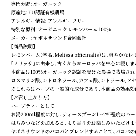
専門分野: オーガニック

原産地: EU認証有機農場

アレルギー情報: アレルギーフリー

特別な原料: オーガニック レモンバーム 100%

メーカー: ヤポネサウンド合同会社

【商品説明】

レモンバーム（学名：Melissa officinalis）は、
「メリッサ」に由来し、古くからヨーロッパを中心に親しまれ
本商品は100%オーガニック認証を受けた農場で栽培さ
ロスマリン酸、シトロネラール、カフェ酸、シトラール、ア
※これらはハーブの一般的な成分であり、本商品の効果効
【お召し上がり方】

ハーブティーとして

お湯200ml程度に対し、ティースプーン1〜2杯程度のハ
はちみつなどを加えると、より香りをお楽しみいただけます
ヤポネサウンドのバコパとブレンドすることで、バコパの