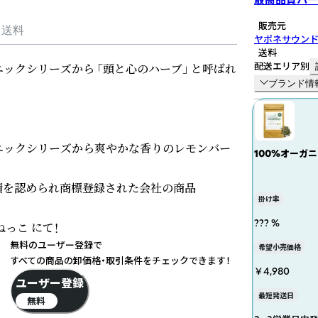
販売元
・送料
ヤポネサウン
送料
配送エリア別
ニックシリーズから 「頭と心のハーブ」 と呼ばれ
ブランド情
ガニックシリーズから爽やかな香りのレモンバー
100%オーガニック
メリッサ コウ
カフェ酸 シト
を認められ商標登録された会社の商品

掛け率
??? %
こ にて！

無料のユーザー登録で
希望小売価格
すべての商品の卸価格・取引条件をチェックできます！
￥4,980
ユーザー登録
最短発送日
無料