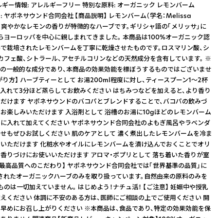
ルギー情報: アレルギーフリー 特別な原料: オーガニック レモンバーム
ー: ヤポネサウンド合同会社 【商品説明】 レモンバーム（学名：Melissa
lis）は、爽やかなレモンの香りが特徴的なハーブです。ギリシャ語の「メリッサ」に
らヨーロッパを中心に親しまれてきました。 本商品は100%オーガニック認
で栽培されたレモンバームを丁寧に乾燥させたものです。ロスマリン酸、シ
カフェ酸、シトラール、アセチルコリンなどの天然成分を含有しています。 ※
の一般的な成分であり、本商品の効果効能を標ぼうするものではございませ
がり方】 ハーブティーとして お湯200ml程度に対し、ティースプーン1〜2杯
入れて3分ほど蒸らしてお飲みください はちみつなどを加えると、より香り
だけます ヤポネサウンドのバコパとブレンドすることで、バコパの飲みづ
お楽しみいただけます 入浴剤として 浴槽のお湯に10gほどのレモンバーム
に入れて加えてください ヤポネサウンド合同会社のよもぎ風呂やラベンダ
せもぜひお試しください 肌のケアとして 濃く煮出したレモンバームを冷ま
いただけます 化粧水やオイルにレモンバームを漬け込んでおくことでオリ
香りづけにお使いいただけます アロマ・ポプリとして 落ち着いた香りが室
【最高品質へのこだわり】 ヤポネサウンド合同会社では「世界基準の品質」に
されたオーガニックハーブのみを取り扱っています。自然由来の原料のみを
ものは一切加えていません。 はじめよう！ナチュ活！ 【ご注意】 妊娠中や授乳
えください 体調に不安のある方は、医師にご相談の上でご使用ください 開
早めにお召し上がりください ※本商品は、食品であり、特定の効果効能を保