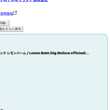
ド合同会社
詳細
報をさらに表示
 レモンバーム / Lemon Balm 50g Melissa officinalis
スイハッカ セイヨウヤマハッカ ロスマリン酸 シトロネラール
ラール アセチルコリン ハーブティー やぽねっこ