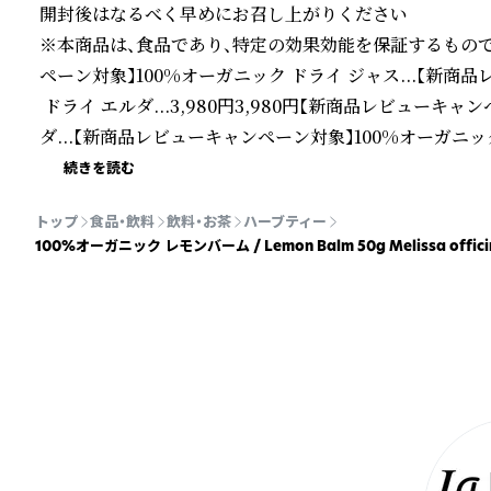
開封後はなるべく早めにお召し上がりください

※本商品は、食品であり、特定の効果効能を保証するもの
ペーン対象】100%オーガニック ドライ ジャス...【新商
 ドライ エルダ...3,980円3,980円【新商品レビューキ
ダ...【新商品レビューキャンペーン対象】100%オーガニック レ
ガニック レモンバーム / Lemon Balm 25g ...【
続きを読む
ンデン ホー...2,780円3,780円【新商品レビューキャンペー
トップ
食品・飲料
飲料・お茶
ハーブティー
品レビューキャンペーン対象】100%オーガニック フィーバーフ
100%オーガニック レモンバーム / Lemon Balm 50g Meliss
ャンペーン対象】100%オーガニック レモンバーベ...【
ック ホーステイル...2,980円3,780円トップ&nbsp;&gt
p;ハーブティートップ&nbsp;&gt;&nbsp;新発売商品
・こちらのランキングは当店の楽天市場での販売実績に基づ
・表示されているランキングはジーケーライン、TENKI-
図的に製作されたものではありません。

※レビューについて

・掲載しているレビューは楽天市場で実際のお客様からいた