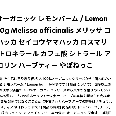
オーガニック レモンバーム / Lemon
0g Melissa officinalis メリッサ コ
ハッカ セイヨウヤマハッカ ロスマリ
シトロネラール カフェ酸 シトラール ア
コリン ハーブティー やぽねっこ
質」を生活に寄り添う価格で、100%オーガニックシリーズから 「頭と心のハ
 レモンバーム / Lemon balm が登場です！ 【商品について】 「国産以上の
寄り添う価格で、100%オーガニックシリーズから爽やかな香りのレモンバ
最高品質ハーブのヤポネサウンド合同会社 ハーブの実績を認められ商標登
商品 端材ではなくこのために生育されたハーブ ハーブの詳細はナチュラル
ディア やぽねっこ にて！ 【商品の特徴】 商品形状: ドライハーブ（リーフ）
.0 袋 カフェイン: カフェインフリー 専門分野: オーガニック 原産地: EU認証