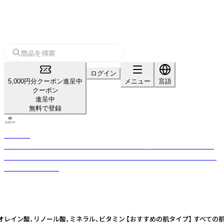
ログイン
5,000円分クーポン進呈中
メニュー
言語
クーポン
進呈中
無料で登録
生活の木
「自然」「健康」「楽しさ」のある生活を日本に提案・普及し続けてきた、ライ
フスタイルカンパニー。 厳選したハーブや精油などをもとに品質の高い商
品をお届けします。
リノール酸、ミネラル、ビタミン 【おすすめの肌タイプ】 すべての肌質 【おすす