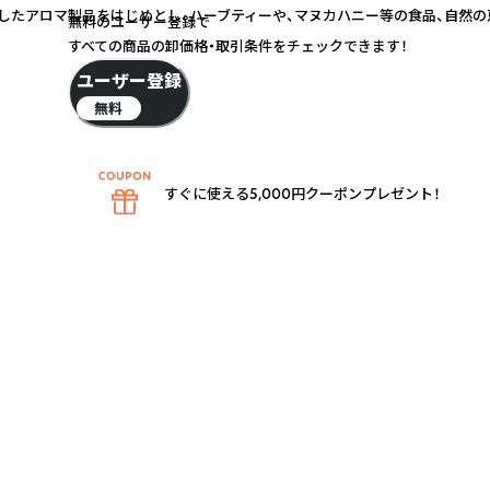
したアロマ製品をはじめとし、ハーブティーや、マヌカハニー等の食品、自然の
無料のユーザー登録で
すべての商品の卸価格・取引条件をチェックできます！
ユーザー登録
無料
すぐに使える5,000円クーポンプレゼント！