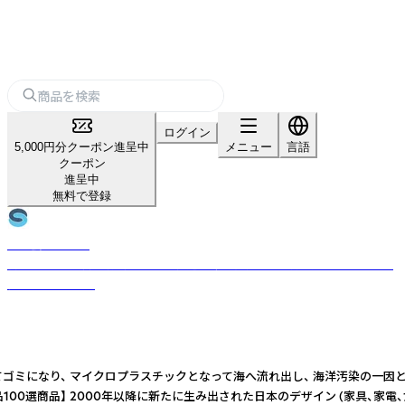
ログイン
5,000円分クーポン進呈中
メニュー
言語
クーポン
進呈中
無料で登録
株式会社スギタ
創業90年の技術と特許で新しい構造の傘を開発し、環境配慮と機能性で評
価されています。
立てゴミになり、 マイクロプラスチックとなって海へ流れ出し、 海洋汚染の一因と
品】 2000年以降に新たに生み出された日本のデザイン (家具、家電、食器、