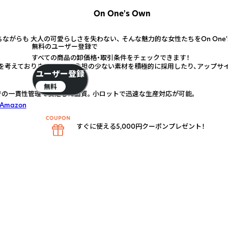
On One's Own
ながらも 大人の可愛らしさを失わない、 そんな魅力的な女性たちをOn One'
無料のユーザー登録で
すべての商品の卸価格・取引条件をチェックできます！
を考えております。 地球に負担の少ない素材を積極的に採用したり、アップサ
ユーザー登録
無料
の一貫性管理で安定した品質。 小ロットで迅速な生産対応が可能。
 Amazon
すぐに使える5,000円クーポンプレゼント！