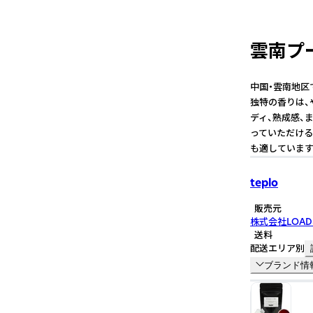
雲南プー
中国・雲南地区
独特の香りは、
ディ、熟成感、
っていただける
も適しています
teplo
販売元
株式会社LOAD
送料
配送エリア別
ブランド情