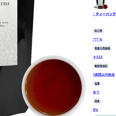
｜ ティーバッグ
掛け率
??? %
希望小売価格
￥533
最短発送日
1週間以内発送
在庫
あり
税率
8
%