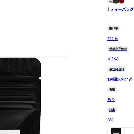
｜ ティーバッグ
掛け率
??? %
希望小売価格
￥366
最短発送日
1週間以内発送
在庫
あり
税率
8
%