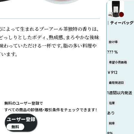
｜ ティーバッグ
成によって生まれるプーアール茶独特の香りは、
どっしりとしたボディ、熟成感、まろやかな後味
掛け率
味わっていただける一杯です。脂の多い料理や
??? %
います。
希望小売価格
￥912
最短発送日
1週間以内発送
無料のユーザー登録で
在庫
すべての商品の卸価格・取引条件をチェックできます！
あり
ユーザー登録
税率
無料
8
%