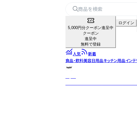
ログイン
5,000円分クーポン進呈中
クーポン
進呈中
無料で登録
人気
新着
食品・飲料
美容
日用品
キッチン用品
インテ
teplo
日本・米国・インドを拠点とするグロー