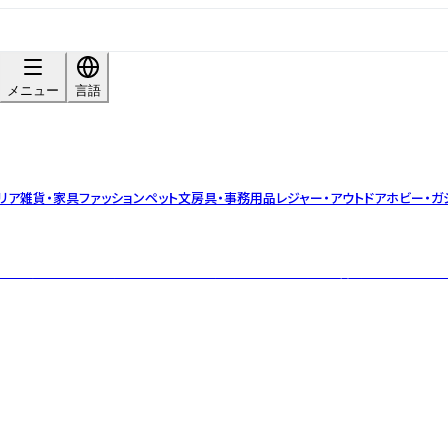
メニュー
言語
リア雑貨・家具
ファッション
ペット
文房具・事務用品
レジャー・アウトドア
ホビー・ガ
バルティーブランド。小ロット・OEM対応可。茶葉の目利きと香料不使用のブレ