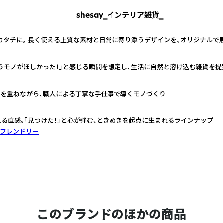
shesay‗インテリア雑貨‗
カタチに。 長く使える上質な素材と日常に寄り添うデザインを、オリジナルで
うモノがほしかった！」と感じる瞬間を想定し、生活に自然と溶け込む雑貨を提
作を重ねながら、職人による丁寧な手仕事で導くモノづくり
える直感。「見つけた！」と心が弾む、ときめきを起点に生まれるラインナップ
フレンドリー
このブランドのほかの商品