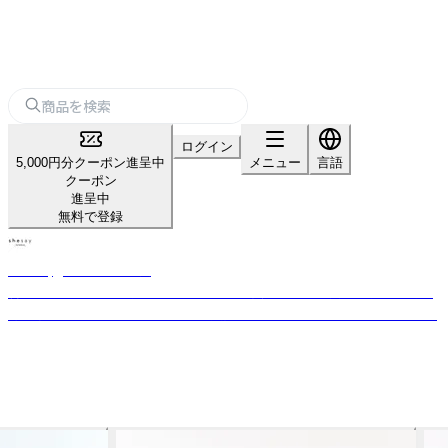
ログイン
5,000円分クーポン進呈中
メニュー
言語
クーポン
進呈中
無料で登録
shesay‗インテリア雑貨‗
暮らしを豊かにする“気づき”をカタチに。 長く使える上質な素材と日常に
寄り添うデザインを、オリジナルで展開するライフスタイルブランドです。