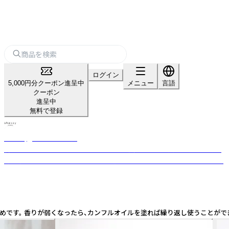
ログイン
5,000円分クーポン進呈中
メニュー
言語
クーポン
進呈中
無料で登録
shesay‗インテリア雑貨‗
暮らしを豊かにする“気づき”をカタチに。 長く使える上質な素材と日常に
寄り添うデザインを、オリジナルで展開するライフスタイルブランドです。
香りが弱くなったら、カンフルオイルを塗れば繰り返し使うことができます。 