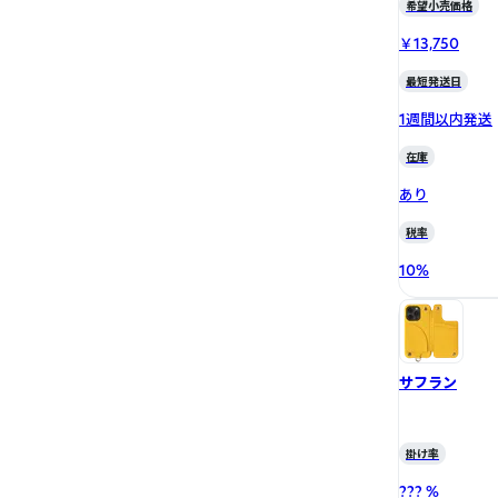
希望小売価格
￥13,750
最短発送日
1週間以内発送
在庫
あり
税率
10
%
サフラン
掛け率
??? %