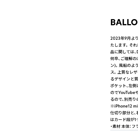
BALLO
2023年9月よ
たします。 そ
品に関しては、
何卒、ご理解の
ン)。 風船の
ス。 上質なレ
るデザインと質
ポケット、左側
のでYouTu
るので、別売り
※iPhone1
仕切り部分と、
はカード段が1
・素材 本体：フ