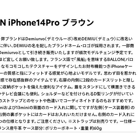
N iPhone14Pro ブラウン
り弊ブランドはDemiurvo（デミウルーボ）改めDEMIU（デミュウ）に改名い
れに伴い、DEMIUの名を配したブランドネーム・ロゴが採用されます。 一部商
Demiurvoとして引き続き販売いたしますが順次モデルチェンジ予定です。
ほど宜しくお願い致します。 フランス語で「風船」を意味するBALLON(バロ
ようなモコモコしたテクスチャーをデザインしたお財布機能つきiPhoneケー
ザーの質感と指にフィットする感覚が心地よいモデルです。 思わず目を惹かれ
感で存在感抜群のアイテムです。右扉の内側に2段のカードスリットと隠し
に収納ポケットを備えた便利なアイテム。 蓋をスタンドにして横置きできる
beやテレビ会議にも便利。 ショルダーなどを付けられるD型リングが付いてい
のストラップとのセットや色違いでコーディネイトするのもおすすめです。
2 miniおよび13miniの背面のカード入れに関してですが左側（ケース装着側）の
右側の裏ポケットにはカードはお入れいただけません。右側のカード入れに
つの仕様となります。ご注意ください。 ※ストラップは別売りです。 ー仕様ー
ランス産牛革 ケース部分：ポリカーボネート ・重量 約60g