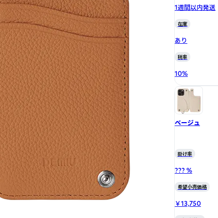
1週間以内発送
在庫
あり
税率
10
%
ベージュ
掛け率
??? %
希望小売価格
￥13,750