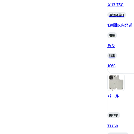
￥13,750
最短発送日
1週間以内発送
在庫
あり
税率
10
%
パール
掛け率
??? %