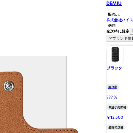
DEMIU
販売元
株式会社ハイ
送料
発送時に確定
ブランド情
ブラック
掛け率
??? %
希望小売価格
￥12,500
最短発送日