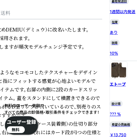
最短発送日
1週間以内発送
・送料
在庫
改めDEMIU（デミュウ）に改名いたします。

あり
用されます。

税率
たしますが順次モデルチェンジ予定です。

10
%
風船のようなモコモコしたテクスチャーをデザイン
質感と指にフィットする感覚が心地よいモデルで
エトープ
イテムです。右扉の内側に2段のカードスリッ
イテム。 蓋をスタンドにして横置きできるので
掛け率
無料のユーザー登録で
けられるD型リングが付いているので、別売りのス
すべての商品の卸価格・取引条件をチェックできます！
??? %
すめです。

ユーザー登録
入れに関してですが左側（ケース装着側）の仕切り部分
希望小売価格
無料
。右側のカード入れにはカード段が1つの仕様と
￥13,750