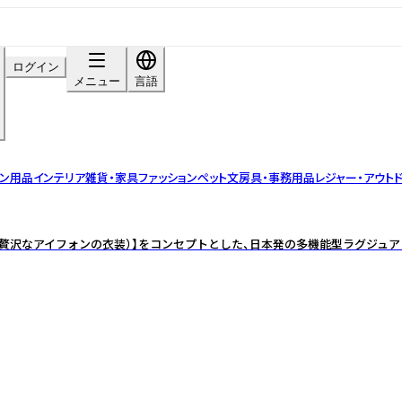
ログイン
メニュー
言語
チン用品
インテリア雑貨・家具
ファッション
ペット
文房具・事務用品
レジャー・アウト
of iPhone（贅沢なアイフォンの衣装）】をコンセプトとした、日本発の多機能型ラグ