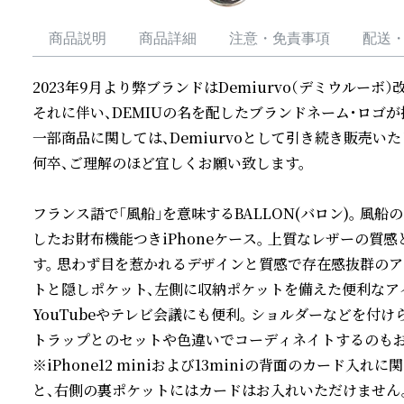
商品説明
商品詳細
注意・免責事項
配送
2023年9月より弊ブランドはDemiurvo（デミウルーボ）
それに伴い、DEMIUの名を配したブランドネーム・ロゴが採
一部商品に関しては、Demiurvoとして引き続き販売い
何卒、ご理解のほど宜しくお願い致します。

フランス語で「風船」を意味するBALLON(バロン)。 
したお財布機能つきiPhoneケース。 上質なレザーの
す。 思わず目を惹かれるデザインと質感で存在感抜群のア
トと隠しポケット、左側に収納ポケットを備えた便利なア
YouTubeやテレビ会議にも便利。 ショルダーなどを付
トラップとのセットや色違いでコーディネイトするのもおす
※iPhone12 miniおよび13miniの背面のカード
と、右側の裏ポケットにはカードはお入れいただけません