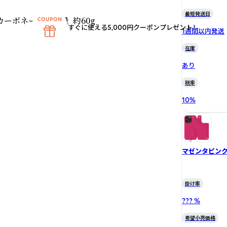
最短発送日
ーボネート  ・重量  約60g
すぐに使える5,000円クーポンプレゼント！
1週間以内発送
在庫
あり
税率
10
%
マゼンタピン
掛け率
??? %
希望小売価格