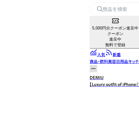
5,000円分クーポン進呈中
クーポン
進呈中
無料で登録
人気
新着
食品・飲料
美容
日用品
キッ
DEMIU
【Luxury outfit 