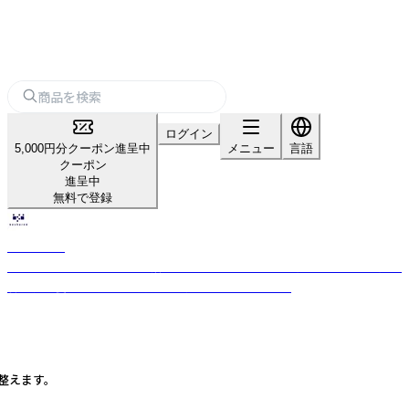
ログイン
5,000円分クーポン進呈中
メニュー
言語
クーポン
進呈中
無料で登録
beshared
シェアしよう。キレイも、笑顔も、素敵な未来も。 日本人由来のサイタイ由来
幹細胞培養生上清液を使用した国産シェアードコスメ
整えます。