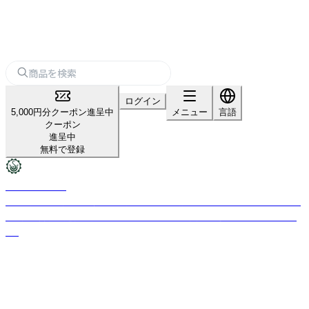
ログイン
5,000円分クーポン進呈中
メニュー
言語
クーポン
進呈中
無料で登録
UTAMA SPICE
バリ島ハーブ療法「ジャムウ」を基にした老舗ナチュラルスキンケアブラン
ド。現代科学の進歩で危ぶまれた古来のハーブ文化を守る想いが始まりで
す。