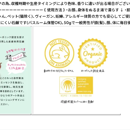
味、香りに違いが出る場合がございます。 ーーーーーーーーーーーーーーーーーーーーー 《
ーーーーーーーーーーーーーーーーー 《 使用方法 》 ・お顔、身体をぬるま湯で濡らす
ん、ペット(猫除く)、ヴィーガン、妊婦、アレルギー体質の方でも安心してご使
溶けにくい石鹸です(バスルーム保管OK)。50gで一般男性が頭(髪)、顔、体