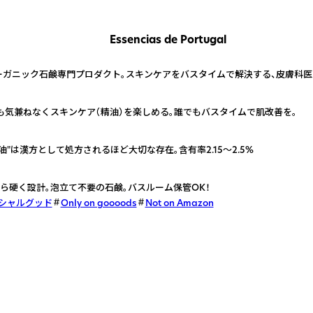
Essencias de Portugal
温度

ガニック石鹸専門プロダクト。スキンケアをバスタイムで解決する、皮膚科医と
も気兼ねなくスキンケア（精油）を楽しめる。誰でもバスタイムで肌改善を。
"は漢方として処方されるほど大切な存在。含有率2.15～2.5%
ら硬く設計。泡立て不要の石鹸。バスルーム保管OK！
シャルグッド
Only on goooods
Not on Amazon