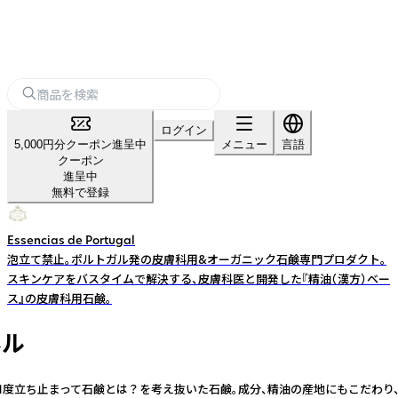
ログイン
5,000円分クーポン進呈中
メニュー
言語
クーポン
進呈中
無料で登録
Essencias de Portugal
泡立て禁止。ポルトガル発の皮膚科用&オーガニック石鹸専門プロダクト。
スキンケアをバスタイムで解決する、皮膚科医と開発した『精油（漢方）ベー
ス』の皮膚科用石鹸。
ネル
1度立ち止まって石鹸とは？を考え抜いた石鹸。成分、精油の産地にもこだわり