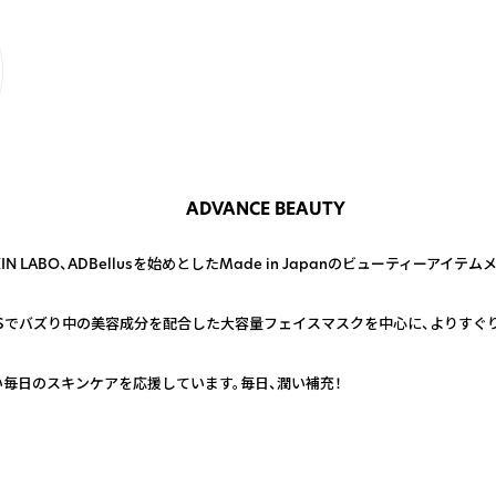
ADVANCE BEAUTY
N LABO、ADBellusを始めとしたMade in Japanのビューティーアイテ
NSでバズり中の美容成分を配合した大容量フェイスマスクを中心に、よりすぐ
、忙しい毎日のスキンケアを応援しています。毎日、潤い補充！