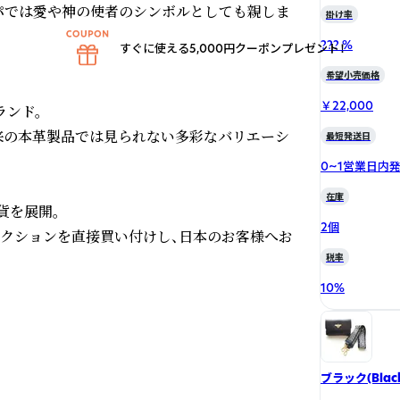
パでは愛や神の使者のシンボルとしても親しま
掛け率
??? %
すぐに使える5,000円クーポンプレゼント！
希望小売価格
￥22,000
ランド。

来の本革製品では見られない多彩なバリエーシ
最短発送日
0~1営業日内
在庫
を展開。

2個
のコレクションを直接買い付けし、日本のお客様へお
税率
10
%
ブラック(Blac