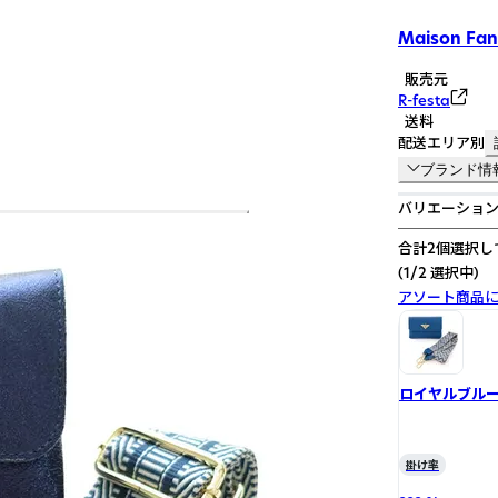
Maison Fanl
販売元
R-festa
送料
配送エリア別
ブランド情
バリエーション
合計2個選択し
(1/2 選択中)
アソート商品
ロイヤルブルー(R
掛け率