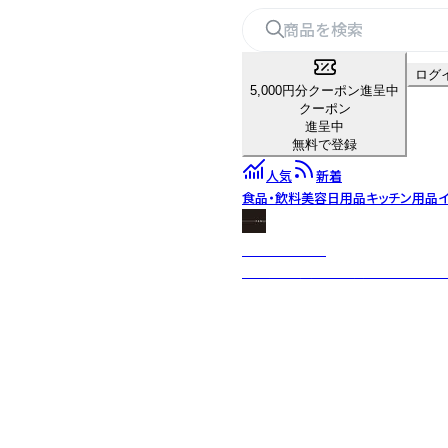
ログ
5,000円分クーポン進呈中
クーポン
進呈中
無料で登録
人気
新着
食品・飲料
美容
日用品
キッチン用品
Maison Fanli
パリ発の革小物・雑貨ブランド。R-