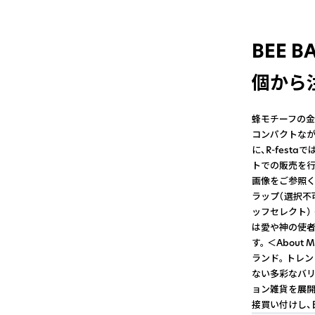
BEE 
個から注
蜂モチーフの金
コンパクトなが
に、R-fest
トでの販売を行
画像をご参照く
ラップ（選択不
ッフセレクト）
は愛や神の使者
す。 ＜About 
ランド。 トレ
ない多彩なバリ
ョン雑貨を展開。
接買い付けし、