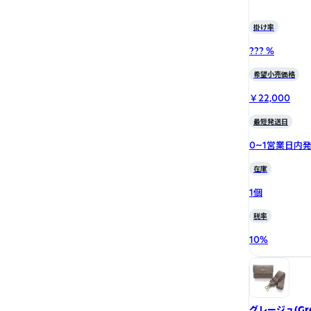
掛け率
??? %
希望小売価格
￥22,000
最短発送日
0~1営業日内
在庫
1個
税率
10
%
グレージュ(Gre