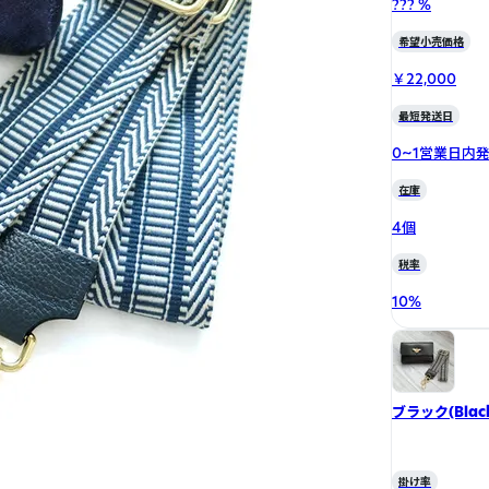
??? %
希望小売価格
￥22,000
最短発送日
0~1営業日内
在庫
4個
税率
10
%
ブラック(Black
掛け率