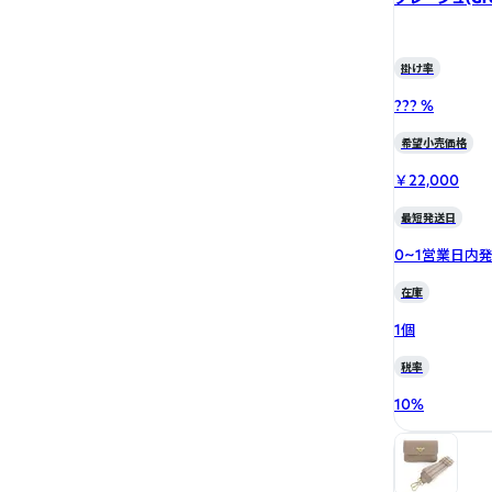
掛け率
??? %
希望小売価格
￥22,000
最短発送日
0~1営業日内
在庫
1個
税率
10
%