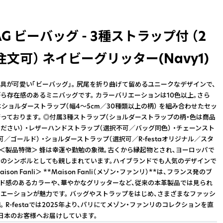
BAG ビーバッグ - 3種ストラップ付 （2
文可） ネイビーグリッター(Navy1)
具が可愛い「ビーバッグ」。 尻尾を折り曲げて留めるユニークなデザインで、
ら存在感のあるミニバッグです。 カラーバリエーションは10色以上。さら
aではショルダーストラップ（幅4〜5cm／30種類以上の柄） を組み合わせたセッ
っております。 ◎付属3種ストラップ（ショルダーストラップの柄・色は商品
ださい） ・レザーハンドストラップ（選択不可／バッグ同色） ・チェーンスト
可／ゴールド） ・ショルダーストラップ（選択可／R-festaオリジナル／スタ
 ＜製品特徴＞ 蜂は幸運や勤勉の象徴。古くから縁起物とされ、ヨーロッパで
のシンボルとしても親しまれています。ハイブランドでも人気のデザインで
Maison Fanli＞ **Maison Fanli（メゾン・ファンリ）**は、フランス発のブ
ンド感のあるカラーや、華やかなグリッターなど、従来の本革製品では見られ
エーションが魅力です。 バッグやストラップをはじめ、さまざまなファッシ
 R-festaでは2025年より、パリにてメゾン・ファンリのコレクションを直
日本のお客様へお届けしています。