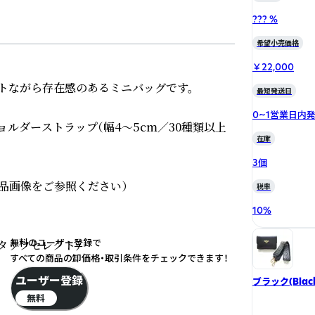
??? %
希望小売価格
￥22,000
トながら存在感のあるミニバッグです。

最短発送日
0~1営業日内
ショルダーストラップ（幅4〜5cm／30種類以上
在庫
3個
品画像をご参照ください）

税率
10
%
無料のユーザー登録で
タッフセレクト）

すべての商品の卸価格・取引条件をチェックできます！
ユーザー登録
ブラック(Blac
無料