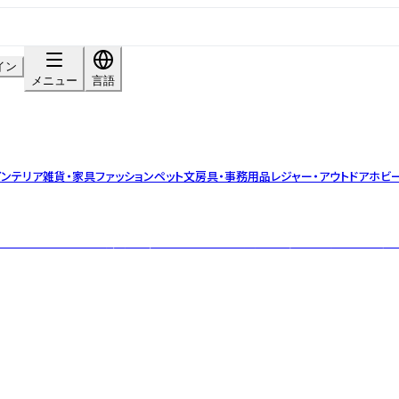
イン
メニュー
言語
インテリア雑貨・家具
ファッション
ペット
文房具・事務用品
レジャー・アウトドア
ホビー
festaでは、イタリア製牛革の蜂モチーフ「ビーバッグ」や、多彩な柄のショル