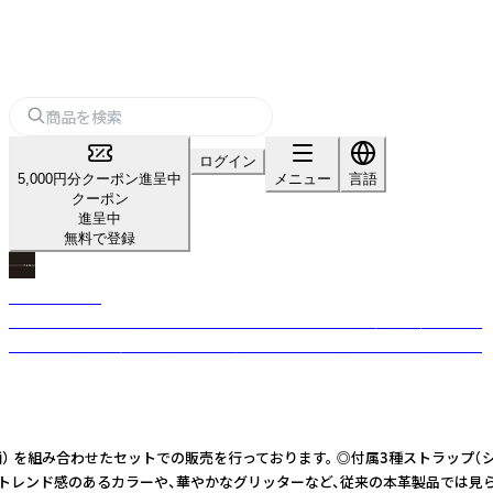
ログイン
5,000円分クーポン進呈中
メニュー
言語
クーポン
進呈中
無料で登録
Maison Fanli
パリ発の革小物・雑貨ブランド。R-festaでは、イタリア製牛革の蜂モチーフ
「ビーバッグ」や、多彩な柄のショルダーストラップをセレクトインポート。
） を組み合わせたセットでの販売を行っております。 ◎付属3種ストラップ（シ
発のブランド。 トレンド感のあるカラーや、華やかなグリッターなど、従来の本革製