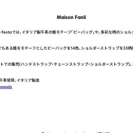
Maison Fanli
-festaでは、イタリア製牛革の蜂モチーフ「ビーバッグ」や、多彩な柄のショ
もある蜂をモチーフとしたビーバッグを14色、ショルダーストラップを33柄
トでの販売(ハンドストラップ・チェーンストラップ・ショルダーストラップ)
牛革使用、イタリア製造
oooods