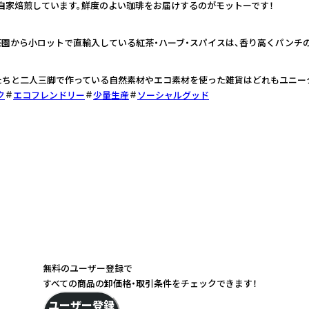
自家焙煎しています。鮮度のよい珈琲をお届けするのがモットーです！
園から小ロットで直輸入している紅茶・ハーブ・スパイスは、香り高くパンチ
たちと二人三脚で作っている自然素材やエコ素材を使った雑貨はどれもユニー
ク
エコフレンドリー
少量生産
ソーシャルグッド
無料のユーザー登録で
すべての商品の卸価格・取引条件をチェックできます！
ユーザー登録