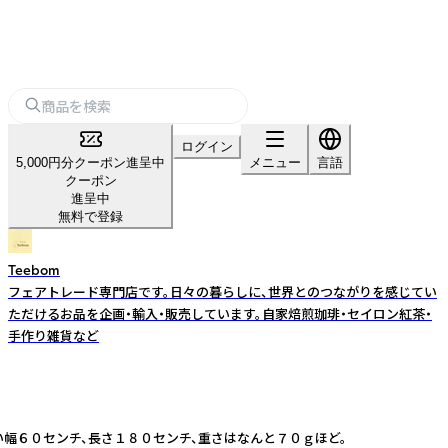
ログイン
5,000円分クーポン進呈中
メニュー
言語
クーポン
進呈中
無料で登録
Teebom
フェアトレード専門店です。日々の暮らしに、世界とのつながりを感じてい
ただけるお品を企画・輸入・販売しています。自家焙煎珈琲・セイロン紅茶・
手作り雑貨など
幅６０センチ、長さ１８０センチ、重さはなんと７０ｇほど。