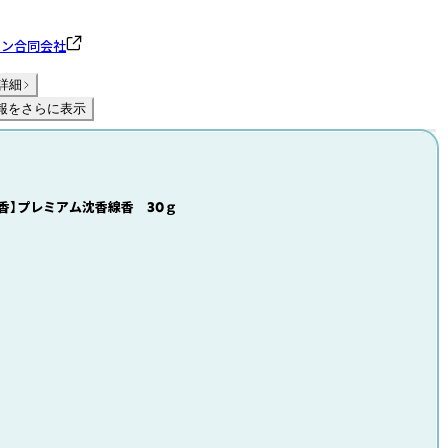
パン合同会社
詳細
報をさらに表示
沈香】プレミアム沈香線香 30ｇ