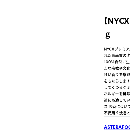
【NYC
ｇ
NYCXプレミアム
れた高品質の沈
100％自然に
まな宗教や文化
甘い香りを堪能
をもたらします
してくつろぐ 
ネルギーを排除
途にも適しています
ス お香について
不使用 5.沈香と
ASTERAFO