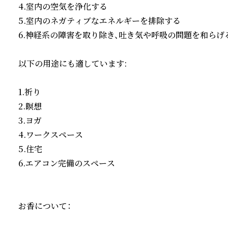
4.室内の空気を浄化する

5.室内のネガティブなエネルギーを排除する

6.神経系の障害を取り除き、吐き気や呼吸の問題を和らげる
以下の用途にも適しています:

1.祈り

2.瞑想

3.ヨガ

4.ワークスペース

5.住宅

6.エアコン完備のスペース

お香について：
