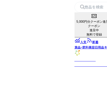
5,000円分クーポン進
クーポン
進呈中
無料で登録
人気
新着
食品・飲料
美容
日用品
キ
ASTERAFOOD
毎日体に取り入れるこ