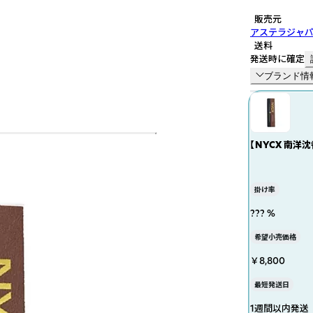
販売元
アステラジャ
送料
発送時に確定
ブランド情
【NYCX 南洋
掛け率
??? %
希望小売価格
￥8,800
最短発送日
1週間以内発送