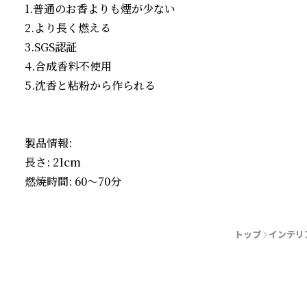
1.普通のお香よりも煙が少ない

2.より長く燃える

3.SGS認証

4.合成香料不使用

5.沈香と粘粉から作られる

製品情報:

長さ: 21cm

燃焼時間: 60～70分
続きを読む
トップ
インテリ