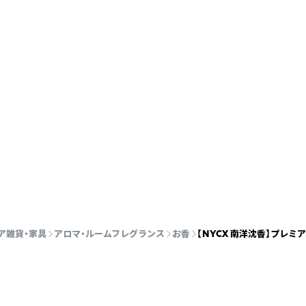
ア雑貨・家具
アロマ・ルームフレグランス
お香
【NYCX 南洋沈香】プレミ