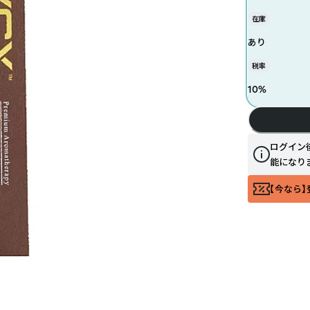
在庫
あり
税率
10
%
ログイン
能になり
【今なら】