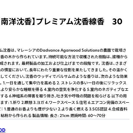
X 南洋沈香】プレミアム沈香線香 30
沈香は、マレーシアのDadvance Agarwood Solutionsの農園で栽培さ
香の木から作られています。持続可能な方法で収穫された樹脂は、接種から
生成されます。 最終製品の加工および仕上げまでの段階です。 沈香は、さまざ
の慣習において、長年にわたり重要な役割を果たしてきました。その温かく
してください。沈香のウッディでバルサムのような香りは、次のような効果
。 1.一日を通して集中力を高める 2. ストレスの多い一日の後にリラックス
3.より安らかな睡眠を得る 4.室内の空気を浄化する 5.室内のネガティブなエ
する 6.神経系の障害を取り除き、吐き気や呼吸の問題を和らげる 以下の用
: 1.祈り 2.瞑想 3.ヨガ 4.ワークスペース 5.住宅 6.エアコン完備のスペー
： 1.普通のお香よりも煙が少ない 2.より長く燃える 3.SGS認証 4.合成香料
粘粉から作られる 製品情報: 長さ: 21cm 燃焼時間: 60～70分
OD