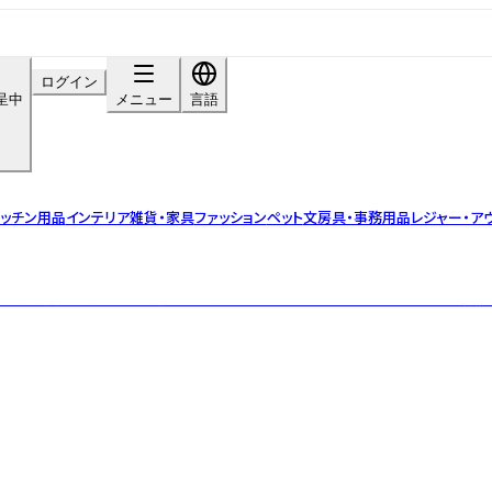
ログイン
呈中
メニュー
言語
ッチン用品
インテリア雑貨・家具
ファッション
ペット
文房具・事務用品
レジャー・ア
とで気持ちの良い一日を過ごすお手伝いをするアイテムを海外から集めて販売