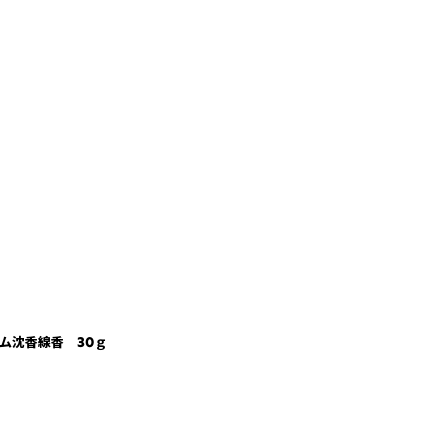
アム沈香線香 30ｇ