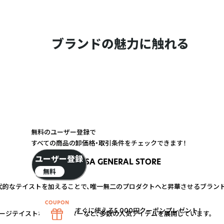
ブランドの魅力に触れる
無料のユーザー登録で
すべての商品の卸価格・取引条件をチェックできます！
ユーザー登録
USA GENERAL STORE
無料
的なテイストを加えることで、唯一無二のプロダクトへと昇華させるブランド
すぐに使える5,000円クーポンプレゼント！
ージテイストなキーホルダーなど、多数の人気アイテムを展開しています。