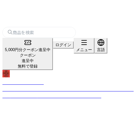
ログイン
5,000円分クーポン進呈中
メニュー
言語
クーポン
進呈中
無料で登録
USA GENERAL STORE
古き良きビンテージテイストのデザインを現代的なテイストを加えること
で、唯一無二のプロダクトへと昇華させるブランドです。