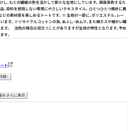
分けし、もとの繊維の色を活かして新たな生地にしています。 再度染色するた
品、染料を使用しない環境にやさしいテキスタイル。 ひとつひとつ微妙に異
などの素材感を楽しめるトートです。 ※ 生地の一部に、ポリエステル、レー
います。 ※リサイクルコットンの為、糸ふし・糸ムラ、また綿カスや細かい繊
ます。 淡色の場合は目立つことがありますが生地の特性となります。予め
ませ。
トート
詳細
件
報をさらに表示