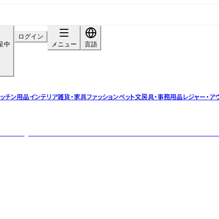
ログイン
呈中
メニュー
言語
ッチン用品
インテリア雑貨・家具
ファッション
ペット
文房具・事務用品
レジャー・ア
Fun Outing！～楽しいお出かけ！～」をお届けしているトートバッグ専門ブラン