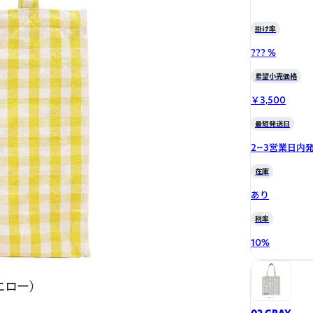
掛け率
??? %
希望小売価格
￥3,500
最短発送日
2~3営業日内
在庫
あり
税率
10
%