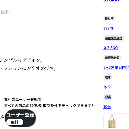
02 GRAY
・送料
掛け率
??? %
希望小売価格
￥3,500
最短発送日
ンプルなデザイン。

ッションにおすすめです。

2~3営業日内
在庫
あり
税率
無料のユーザー登録で
すべての商品の卸価格・取引条件をチェックできます！
10
%
ユーザー登録
ぷり収納可能。

無料