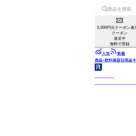
5,000円分クーポン進
クーポン
進呈中
無料で登録
人気
新着
食品・飲料
美容
日用品
キ
ROOTOTE
2001年の誕生以来、「