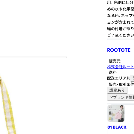
用。 色別に仕
めの水や化学薬
なる色、ネップ
ヨンが含まれて
維の付着があり
ご了承ください
ROOTOTE
販売元
株式会社ルー
送料
配送エリア別
販売・取引条
設定あり
ブランド情
01 BLACK