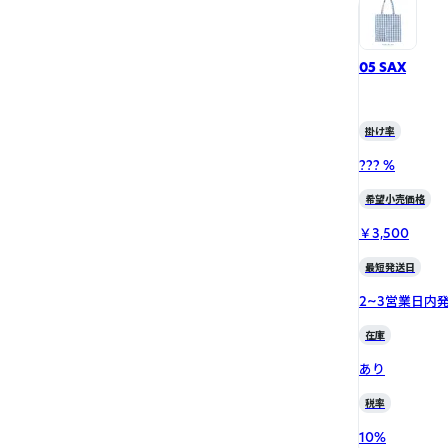
05 SAX
掛け率
??? %
希望小売価格
￥3,500
最短発送日
2~3営業日内
在庫
あり
税率
10
%