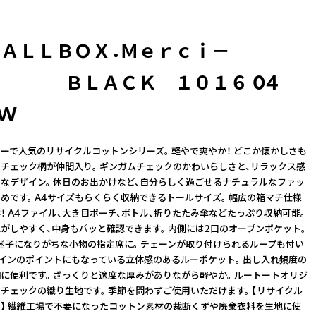
ＴＡＬＬＢＯＸ．Ｍｅｒｃｉ－
ＢＬＡＣＫ １０１６ 04
OW
ーで人気のリサイクルコットンシリーズ。 軽やで爽やか！ どこか懐かしさも
チェック柄が仲間入り。 ギンガムチェックのかわいらしさと、リラックス感
なデザイン。 休日のお出かけなど、自分らしく過ごせるナチュラルなファッ
めです。 A4サイズもらくらく収納できるトールサイズ。 幅広の箱マチ仕様
！ A4ファイル、大き目ポーチ、ボトル、折りたたみ傘などたっぷり収納可能。
がしやすく、中身もパッと確認できます。 内側には2口のオープンポケット。
迷子になりがちな小物の指定席に。 チェーンが取り付けられるループも付い
ザインのポイントにもなっている立体感のあるルーポケット。 出し入れ頻度の
に便利です。 ざっくりと適度な厚みがありながら軽やか。 ルートートオリジ
チェックの織り生地です。 季節を問わずご使用いただけます。 【リサイクル
】 繊維工場で不要になったコットン素材の裁断くずや廃棄衣料を生地に使