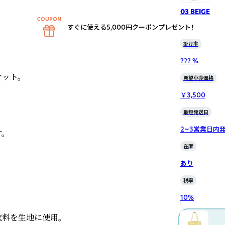
03 BEIGE
すぐに使える5,000円クーポンプレゼント！
掛け率
??? %
ト。

希望小売価格
￥3,500
最短発送日
2~3営業日内


在庫
あり
税率
10
%
料を生地に使用。
