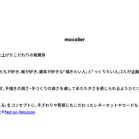
mocolier
仕上げたこだわりの紙雑貨
や動物たちが好き、紙が好き、雑貨が好きな「描きたい人」と「つくりたい人」2人が
す。手描きの良さ・手づくりの良さを通してあたたかさを感じられるようひと
される」をコンセプトに、手ざわりや質感にもこだわったレターセットやカードな
産
Not on Amazon