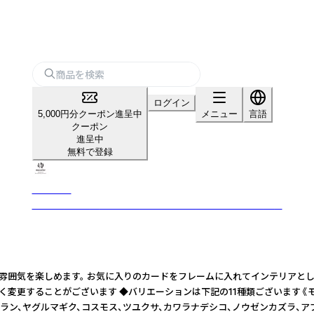
ログイン
5,000円分クーポン進呈中
メニュー
言語
クーポン
進呈中
無料で登録
mocolier
植物や動物を丁寧に描き、手作業で仕上げたこだわりの紙雑貨
雰囲気を楽しめます。 お気に入りのカードをフレームに入れてインテリアとし
更することがございます ◆バリエーションは下記の11種類ございます 《モチ
ン、ヤグルマギク、コスモス、ツユクサ、カワラナデシコ、ノウゼンカズラ、アブラ