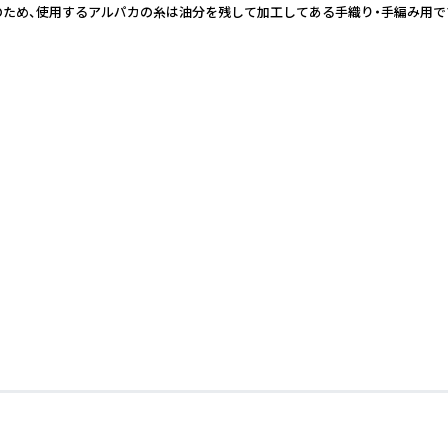
す。そのため、使用するアルパカの糸は油分を残して加工してある手織り・手編み