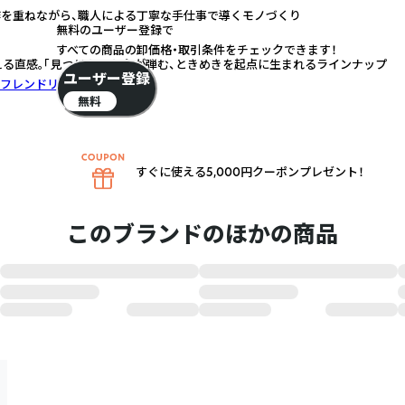
作を重ねながら、職人による丁寧な手仕事で導くモノづくり
無料のユーザー登録で
すべての商品の卸価格・取引条件をチェックできます！
える直感。「見つけた！」と心が弾む、ときめきを起点に生まれるラインナップ
ユーザー登録
フレンドリー
無料
すぐに使える5,000円クーポンプレゼント！
このブランドのほかの商品