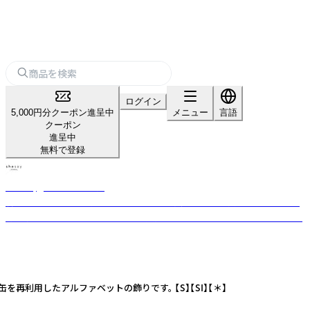
ログイン
5,000円分クーポン進呈中
メニュー
言語
クーポン
進呈中
無料で登録
shesay‗インテリア雑貨‗
暮らしを豊かにする“気づき”をカタチに。 長く使える上質な素材と日常に
寄り添うデザインを、オリジナルで展開するライフスタイルブランドです。
利用したアルファベットの飾りです。 【S】【SI】【＊】