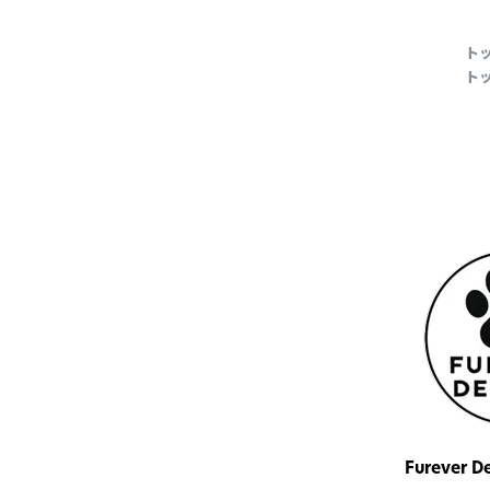
ト
ト
Furever De