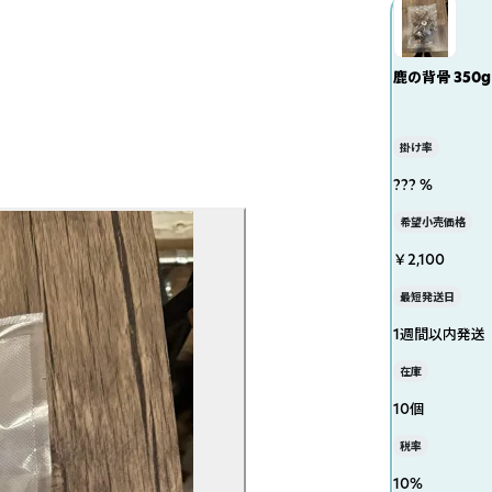
鹿の背骨 350g
掛け率
??? %
希望小売価格
￥2,100
最短発送日
1週間以内発送
在庫
10個
税率
10
%