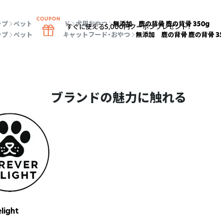
ップ
ペット
犬用フード
犬用おやつ
無添加 鹿の背骨 鹿の背骨 350g
すぐに使える5,000円クーポンプレゼント！
ップ
ペット
猫用品
キャットフード・おやつ
無添加 鹿の背骨 鹿の背骨 3
ブランドの魅力に触れる
light