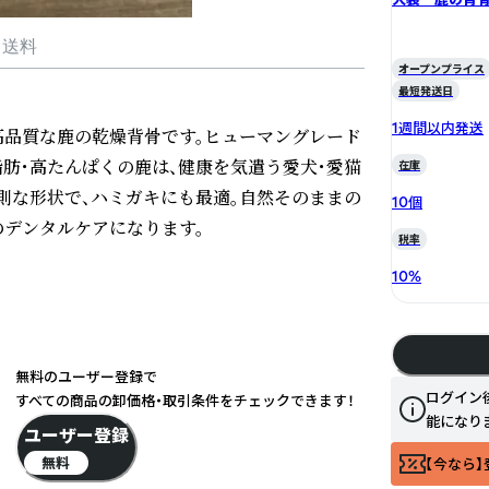
・送料
オープンプライス
最短発送日
1週間以内発送
高品質な鹿の乾燥背骨です。ヒューマングレード
脂肪・高たんぱくの鹿は、健康を気遣う愛犬・愛猫
在庫
則な形状で、ハミガキにも最適。自然そのままの
10個
のデンタルケアになります。
税率
10
%
無料のユーザー登録で
ログイン
すべての商品の卸価格・取引条件をチェックできます！
能になり
ユーザー登録
無料
【今なら】