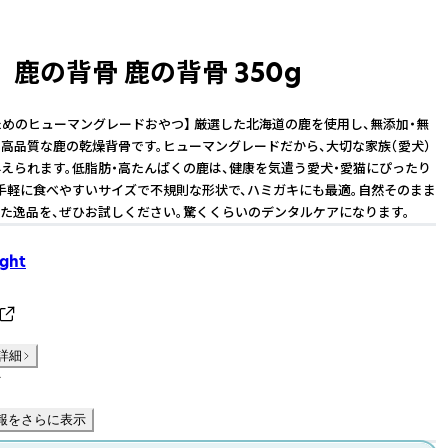
鹿の背骨 鹿の背骨 350g
ためのヒューマングレードおやつ】 厳選した北海道の鹿を使用し、無添加・無
高品質な鹿の乾燥背骨です。ヒューマングレードだから、大切な家族（愛犬）
えられます。低脂肪・高たんぱくの鹿は、健康を気遣う愛犬・愛猫にぴったり
手軽に食べやすいサイズで不規則な形状で、ハミガキにも最適。自然そのまま
た逸品を、ぜひお試しください。驚くくらいのデンタルケアになります。
ight
詳細
件
報をさらに表示