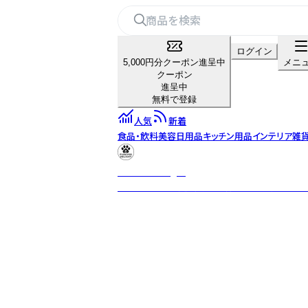
ログイン
5,000円分クーポン進呈中
メニ
クーポン
進呈中
無料で登録
人気
新着
食品・飲料
美容
日用品
キッチン用品
インテリア雑
Furever Delight
ペットフード製造許可を取得したドッグカフェ