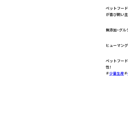
ペットフード
が喜び飼い主
1
無添加・グル
2
ヒューマング
3
ペットフード
性！
少量生産