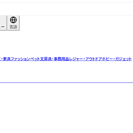
ュー
言語
貨・家具
ファッション
ペット
文房具・事務用品
レジャー・アウトドア
ホビー・ガジェット
がワンちゃんのために作った無添加おやつを製造。ワンちゃんが喜び飼い主も