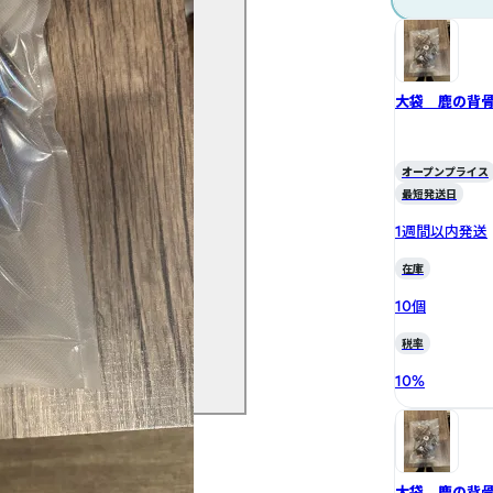
大袋 鹿の背骨
オープンプライス
最短発送日
1週間以内発送
在庫
10個
税率
10
%
大袋 鹿の背骨