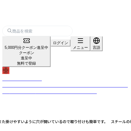
ログイン
5,000円分クーポン進呈中
メニュー
言語
クーポン
進呈中
無料で登録
USA GENERAL STORE
古き良きビンテージテイストのデザインを現代的なテイストを加えること
で、唯一無二のプロダクトへと昇華させるブランドです。
！また掛けやすいように穴が開いているので取り付けも簡単です。 スチールの