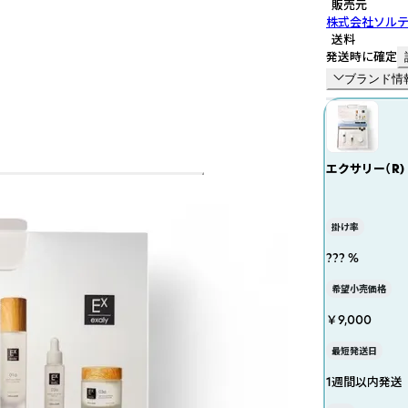
販売元
株式会社ソル
送料
発送時に確定
ブランド情
掛け率
??? %
希望小売価格
￥9,000
最短発送日
1週間以内発送