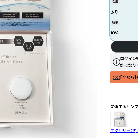
在庫
あり
税率
10
%
ログイン
能になり
【今なら】
関連するサン