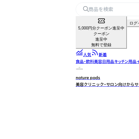
ログ
5,000円分クーポン進呈中
クーポン
進呈中
無料で登録
人気
新着
食品・飲料
美容
日用品
キッチン用品
nature pods
美容クリニック・サロン向けからサウ