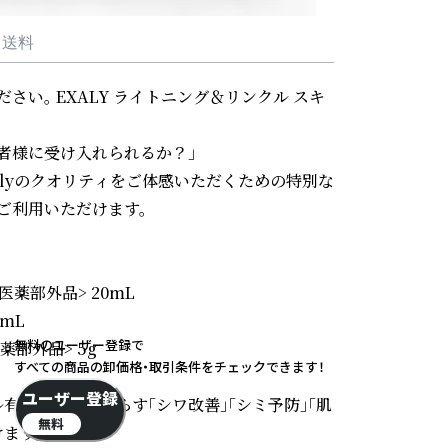
・送料
さい。 EXALY ライトニング＆リンクル スキ
者様に受け入れられるか？」

alyのクオリティをご体感いただくための特別な
利用いただけます。

薬部外品> 20mL

L

無料のユーザー登録で
部外品> 5g

すべての商品の卸価格・取引条件をチェックできます！
ユーザー登録
効成分がもたらす「シワ改善」「シミ予防」「肌
無料
ます。
