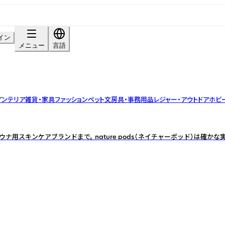
イン
メニュー
言語
インテリア雑貨・家具
ファッション
ペット
文房具・事務用品
レジャー・アウトドア
ホビ
ナ用スキンケアブランドまで。 nature pods（ネイチャーポッド）は確か