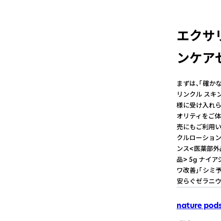
エクサリ
ンケア
まずは、「確か
リンクル スキ
様に受け入れら
オリティをご体
売にもご利用いただ
クルローション・
ンス<医薬部外品
品> 5g ナ
ワ改善」「シミ
安らぐゼラニウ
nature pod