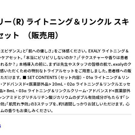
ー（R) ​ライトニング＆リンクル ​スキ
セット （販売用）
なエビデンス」と「肌への優しさ」をご体感ください。 EXALY ライトニング＆
ンケアセット。 「本当にピリピリしないのか？」「テクスチャーや香りは患者
れるか？」 本格導入の前に、まずは先生やスタッフの皆様の肌で、exalyのク
感いただくための特別なトライアルセットをご用意しました。患者様への販
けます。 ■ SET CONTENTS （セット内容） ・ 01a ライトニング＆リン
アドバンスド<医薬部外品> 20mL ・ 02a ライトニング＆リンクルエッセ
> 8mL ・ 03a ライトニング＆リンクルクリーム・アドバンスド<医薬部外
イアシンアミドとグリチルリチン酸ジカリウムのダブル有効成分がもたらす「シ
予防」「肌荒れ予防」の3ステップを、約1週間しっかりお試しいただけます。 心
ムの香りもお楽しみください。
s