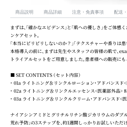
商品説明
商品詳細
注意・免責事項
配送
まずは、「確かなエビデンス」と「肌への優しさ」をご体感くだ
ンケアセット。

「本当にピリピリしないのか？」「テクスチャーや香りは患
本格導入の前に、まずは先生やスタッフの皆様の肌で、ex
トライアルセットをご用意しました。患者様への販売にもご
■ SET CONTENTS （セット内容） 

・ 01a ライトニング＆リンクルローション・アドバンスド<医
・ 02a ライトニング＆リンクルエッセンス<医薬部外品> 8m
・ 03a ライトニング＆リンクルクリーム・アドバンスド<医薬
ナイアシンアミドとグリチルリチン酸ジカリウムのダブル有
荒れ予防」の3ステップを、約1週間しっかりお試しいただけ