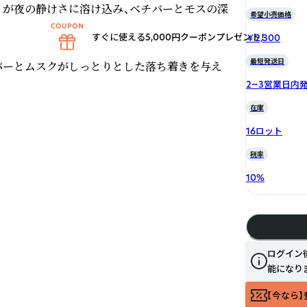
リが夜の静けさに溶け込み、ベチバーとモスの深
希望小売価格
すぐに使える5,000円クーポンプレゼント！
￥2,300
最短発送日
バーとムスクがしっとりとした落ち着きを与え
2~3営業日内
在庫
16ロット
税率
10
%
ログイン
能になり
【今なら】