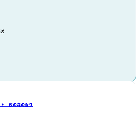
発送
スト 夜の森の香り