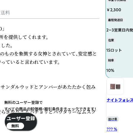
￥2,300
・送料
最短発送日
」

2~3営業日内
所を提供してくれます。

在庫
た。

15ロット
そのものを象徴する女神とされていて、安定感と
税率
っていると言われています。

10
%
をサンダルウッドとアンバーがあたたかく包み
ナイトフォレ
無料のユーザー登録で
すべての商品の卸価格・取引条件をチェックできます！
安らぎを与えるパチョリとパウダリーなムスク
ユーザー登録
掛け率
無料
??? %