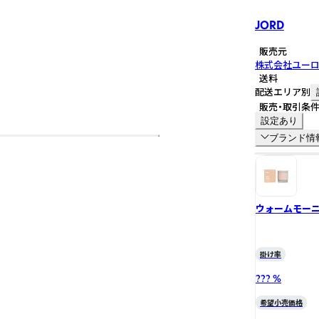
JORD
販売元
株式会社ユー
送料
配送エリア別
販売・取引条
設定あり
ブランド情
ウォームモー
掛け率
??? %
希望小売価格