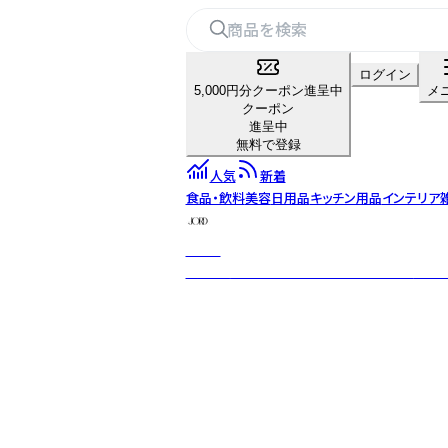
ログイン
5,000円分クーポン進呈中
メ
クーポン
進呈中
無料で登録
人気
新着
食品・飲料
美容
日用品
キッチン用品
インテリア
JORD
大地の象徴である北欧神話の女神Jord（ヨ