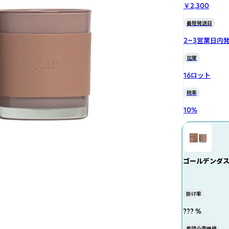
￥2,300
最短発送日
2~3営業日内
在庫
16ロット
税率
10
%
ゴールデンダ
掛け率
??? %
希望小売価格