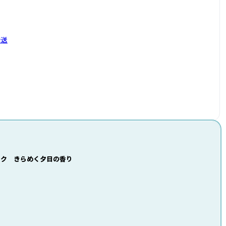
発送
スク きらめく夕日の香り