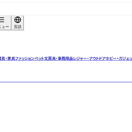
ニュー
言語
雑貨・家具
ファッション
ペット
文房具・事務用品
レジャー・アウトドア
ホビー・ガジェッ
ルド）をイメージしたコレクション。フェイクレザーのスリーブとニュアンスの