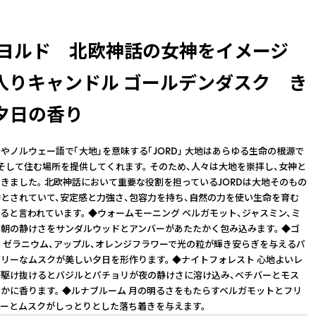
D/ヨルド 北欧神話の女神をイメージ
入りキャンドル ゴールデンダスク き
夕日の香り
やノルウェー語で「大地」を意味する「JORD」 大地はあらゆる生命の根源で
、そして住む場所を提供してくれます。 そのため、人々は大地を崇拝し、女神と
きました。 北欧神話において重要な役割を担っているJORDは大地そのもの
とされていて、安定感と力強さ、包容力を持ち、自然の力を使い生命を育む
ると言われています。 ◆ウォームモーニング ベルガモット、ジャスミン、ミ
朝の静けさをサンダルウッドとアンバーがあたたかく包み込みます。 ◆ゴ
 ゼラニウム、アップル、オレンジフラワーで光の粒が輝き安らぎを与えるパ
リーなムスクが美しい夕日を形作ります。 ◆ナイトフォレスト 心地よいレ
駆け抜けるとバジルとパチョリが夜の静けさに溶け込み、ベチバーとモス
かに香ります。 ◆ルナブルーム 月の明るさをもたらすベルガモットとフリ
ーとムスクがしっとりとした落ち着きを与えます。