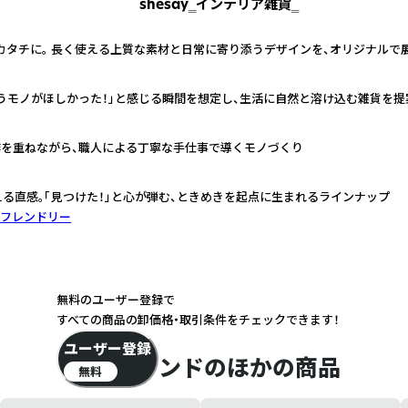
shesay‗インテリア雑貨‗
カタチに。 長く使える上質な素材と日常に寄り添うデザインを、オリジナルで
うモノがほしかった！」と感じる瞬間を想定し、生活に自然と溶け込む雑貨を提
作を重ねながら、職人による丁寧な手仕事で導くモノづくり
える直感。「見つけた！」と心が弾む、ときめきを起点に生まれるラインナップ
フレンドリー
無料のユーザー登録で
すべての商品の卸価格・取引条件をチェックできます！
ユーザー登録
このブランドのほかの商品
無料