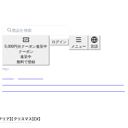
ログイン
5,000円分クーポン進呈中
メニュー
言語
クーポン
進呈中
無料で登録
shesay‗インテリア雑貨‗
暮らしを豊かにする“気づき”をカタチに。 長く使える上質な素材と日常に
寄り添うデザインを、オリジナルで展開するライフスタイルブランドです。
ア】【クリスマス】【X】