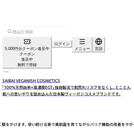
ログイン
5,000円分クーポン進呈中
メニュー
言語
クーポン
進呈中
無料で登録
SAIRAI VEGANISH COSMETICS
「100%天然由来×高濃度EGT」独自製法で肌荒れリスクをなくし、とことん
肌への思いやりを詰め込んだ日本製ヴィーガンコスメブランドです。
く膜をかけます。 使い続ける事で美肌菌を育てながらバリア機能の改善をサポ