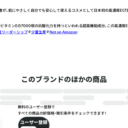
者が、肌にやさしく自分でも安心して使えるコスメとして日本初の高濃度EGT
はビタミンEの7000倍の抗酸化力を持つといわれる超高機能成分。この高濃度E
性リーダーシップ
少量生産
Not on Amazon
このブランドのほかの商品
無料のユーザー登録で
すべての商品の卸価格・取引条件をチェックできます！
ユーザー登録