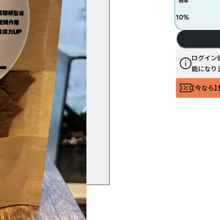
税率
10
%
ログイン
能になり
【今なら】