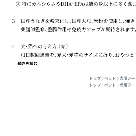
　③ 特にカルシウムやDHA・EPAは鰻の身以上に多く含
３　国産うなぎを粉末化し、国産大豆、米粉を使用し、焼き上
　　薬膳師監修、整腸作用や免疫力アップが期待されます。
４　犬・猫への与え方 （骨）

　　（1日数回適量を、愛犬・愛猫のサイズに折り、おやつと
続きを読む
トップ
ペット
犬用フー
トップ
ペット
犬用フー