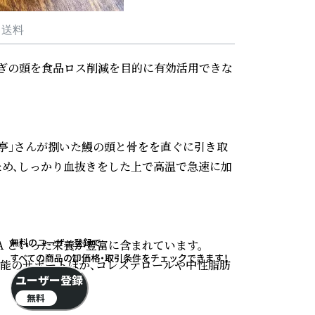
・送料
ぎの頭を食品ロス削減を目的に有効活用できな
用亭」さんが捌いた鰻の頭と骨をを直ぐに引き取
ため、しっかり血抜きをした上で高温で急速に加
無料のユーザー登録で
PA といった栄養が豊富に含まれています。

すべての商品の卸価格・取引条件をチェックできます！
機能のサポートほか、コレステロールや中性脂肪
ユーザー登録
無料