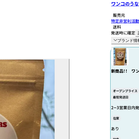
ワンコのうな
販売元
特定非営利活
送料
発送時に確定
ブランド情
新商品！！ ワンコ
ッカー
オープンプライス
最短発送日
2~3営業日内
在庫
あり