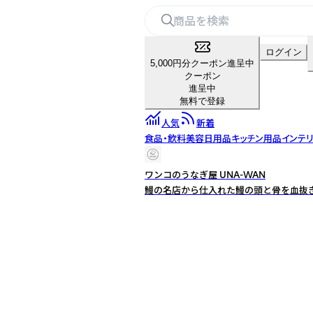
ログイン
5,000円分クーポン進呈中
クーポン
進呈中
無料で登録
人気
新着
食品・飲料
美容
日用品
キッチン用品
インテ
ワンコのうなぎ屋 UNA-WAN
鰻の名店から仕入れた鰻の頭と骨を血抜き