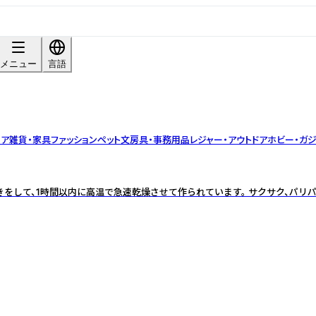
メニュー
言語
リア雑貨・家具
ファッション
ペット
文房具・事務用品
レジャー・アウトドア
ホビー・ガジ
をして、1時間以内に高温で急速乾燥させて作られています。 サクサク、パリパ