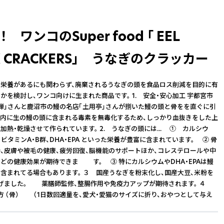
 ワンコのSuper food 「 EEL
K CRACKERS」 うなぎのクラッカー
栄養があるにも関わらず、廃棄されるうなぎの頭を食品ロス削減を目的に有
かを検討し、ワンコ向けに生まれた商品です。 1. 安全・安心加工 宇都宮市
蝉」さんと鹿沼市の鰻の名店「土用亭」さんが捌いた鰻の頭と骨をを直ぐに引
以内に生の鰻の頭に含まれる毒素を無毒化するため、しっかり血抜きをした上
加熱・乾燥させて作られています。 2. うなぎの頭には... ① カルシウ
ビタミンA・B群、DHA・EPA といった栄養が豊富に含まれています。 ② 骨
、皮膚や被毛の健康、疲労回復、脳機能のサポートほか、コレステロールや中
どの健康効果が期待できま す。 ③ 特にカルシウムやDHA・EPAは鰻
含まれてる場合もあります。 ３ 国産うなぎを粉末化し、国産大豆、米粉を
げました。 薬膳師監修、整腸作用や免疫力アップが期待されます。 ４
方 （骨） （1日数回適量を、愛犬・愛猫のサイズに折り、おやつとして与え