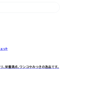
ェット
リ、栄養満点、ワンコやみつきの逸品です。