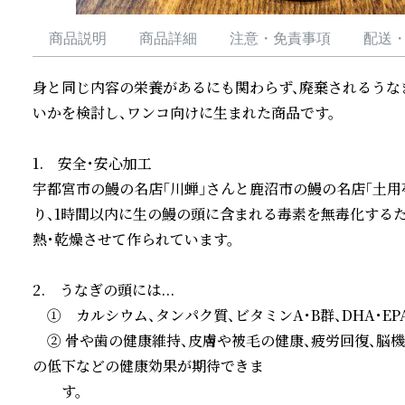
商品説明
商品詳細
注意・免責事項
配送
身と同じ内容の栄養があるにも関わらず、廃棄されるうな
いかを検討し、ワンコ向けに生まれた商品です。

1.　安全・安心加工

宇都宮市の鰻の名店「川蝉」さんと鹿沼市の鰻の名店「土
り、1時間以内に生の鰻の頭に含まれる毒素を無毒化する
熱・乾燥させて作られています。﻿

2.　うなぎの頭には...

　①　カルシウム、タンパク質、ビタミンA・B群、DHA・E
　② 骨や歯の健康維持、皮膚や被毛の健康、疲労回復、脳
の低下などの健康効果が期待できま

　　す。
