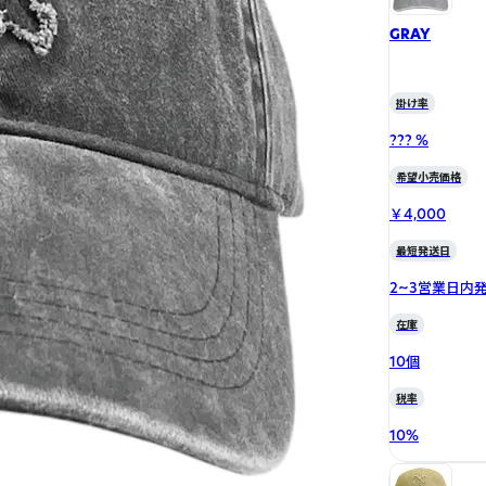
GRAY
掛け率
??? %
希望小売価格
￥4,000
最短発送日
2~3営業日内
在庫
10個
税率
10
%