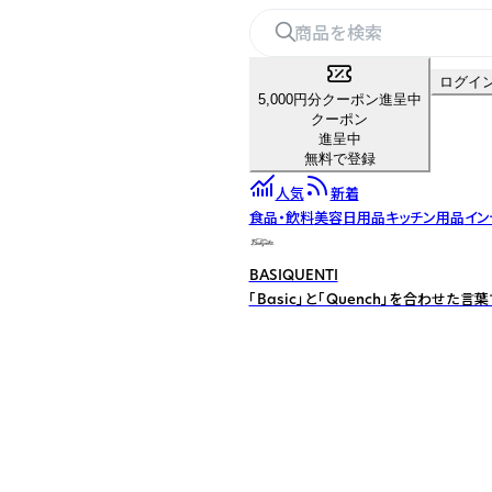
ログイ
5,000円分クーポン進呈中
クーポン
進呈中
無料で登録
人気
新着
食品・飲料
美容
日用品
キッチン用品
イン
BASIQUENTI
「Basic」と「Quench」を合わ