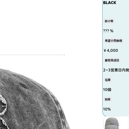
BLACK
掛け率
??? %
希望小売価格
￥4,000
最短発送日
2~3営業日内
在庫
10個
税率
10
%