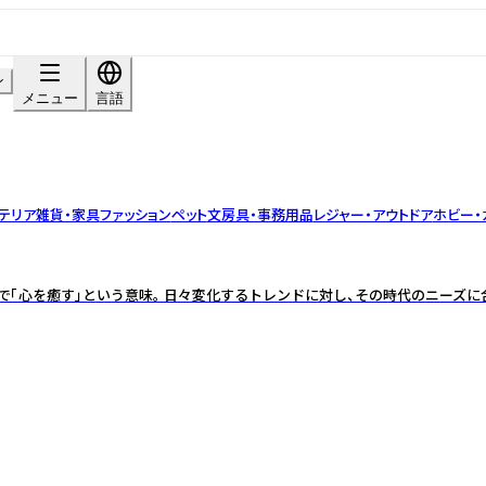
ン
メニュー
言語
テリア雑貨・家具
ファッション
ペット
文房具・事務用品
レジャー・アウトドア
ホビー・
せた言葉で「心を癒す」という意味。 日々変化するトレンドに対し、その時代のニー