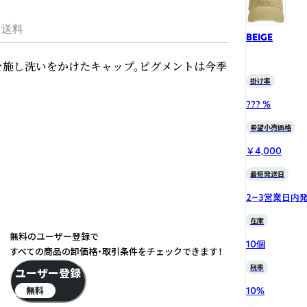
・送料
BEIGE
ケを施し洗いをかけたキャップ。ピグメントは今季
掛け率
??? %
希望小売価格
￥4,000
最短発送日
2~3営業日内
在庫
無料のユーザー登録で
10個
すべての商品の卸価格・取引条件をチェックできます！
税率
ユーザー登録
無料
10
%