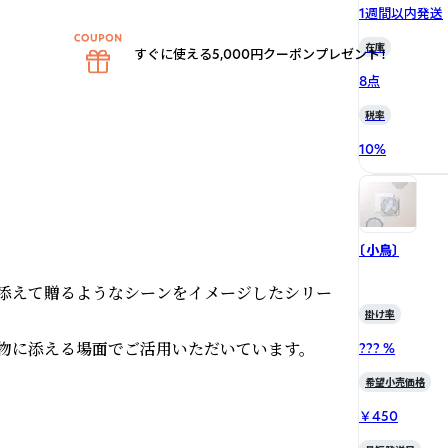
1週間以内発送
在庫
すぐに使える5,000円クーポンプレゼント！
8点
税率
10
%
〔小鳥〕
を添えて贈るようなシーンをイメージしたシリー
掛け率
物に添える場面でご活用いただいています。

??? %
希望小売価格
￥450