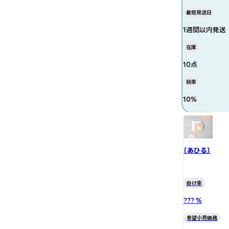
最短発送日
1週間以内発送
在庫
10点
税率
10
%
〔あひる〕
掛け率
??? %
希望小売価格