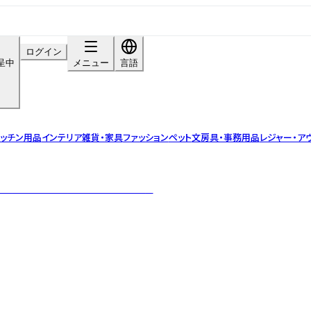
ログイン
呈中
メニュー
言語
ッチン用品
インテリア雑貨・家具
ファッション
ペット
文房具・事務用品
レジャー・ア
き、手作業で仕上げたこだわりの紙雑貨