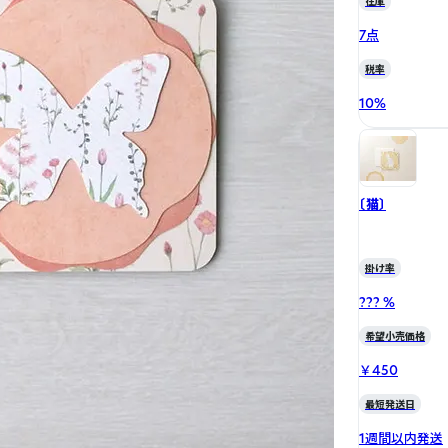
在庫
7点
税率
10
%
〔猫〕
掛け率
??? %
希望小売価格
￥450
最短発送日
1週間以内発送