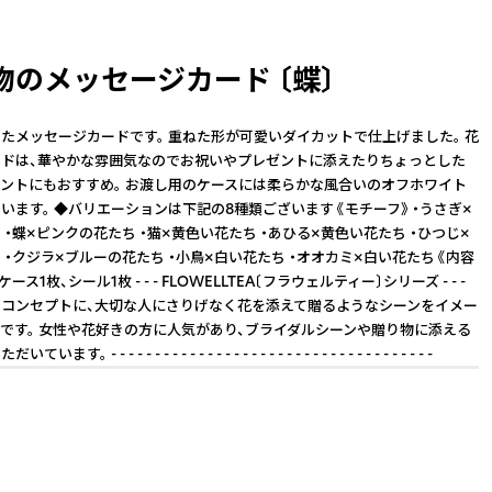
物のメッセージカード 〔蝶〕
たメッセージカードです。 重ねた形が可愛いダイカットで仕上げました。 花
ドは、華やかな雰囲気なのでお祝いやプレゼントに添えたりちょっとした
ントにもおすすめ。 お渡し用のケースには柔らかな風合いのオフホワイト
います。 ◆バリエーションは下記の8種類ございます 《モチーフ》 ・うさぎ×
 ・蝶×ピンクの花たち ・猫×黄色い花たち ・あひる×黄色い花たち ・ひつじ×
 ・クジラ×ブルーの花たち ・小鳥×白い花たち ・オオカミ×白い花たち 《内容
ース1枚、シール1枚 - - - FLOWELLTEA〔フラウェルティー〕シリーズ - - -
をコンセプトに、大切な人にさりげなく花を添えて贈るようなシーンをイメー
です。 女性や花好きの方に人気があり、ブライダルシーンや贈り物に添える
- - - - - - - - - - - - - - - - - - - - - - - - - - - - - - - - - - - - -