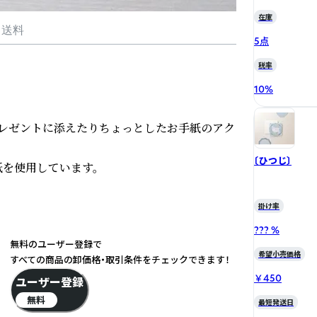
在庫
・送料
5点
税率
10
%
レゼントに添えたりちょっとしたお手紙のアク
〔ひつじ〕
を使用しています。

掛け率
??? %
無料のユーザー登録で
希望小売価格
すべての商品の卸価格・取引条件をチェックできます！
￥450
ユーザー登録
無料
最短発送日