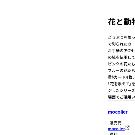
花と動
どうぶつを象っ
で彩られたカー
お手紙のアクセ
の紙を使用して
ピンクの花たち
ブルーの花たち
量》カード4枚、ケ
「花を添えて」
ジしたシリーズ
場面でご活用いただいています。 
mocolier
販売元
mocolier
送料