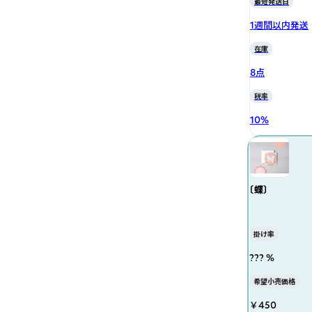
最短発送日
1週間以内発送
在庫
8点
税率
10
%
〔蝶〕
掛け率
??? %
希望小売価格
￥450