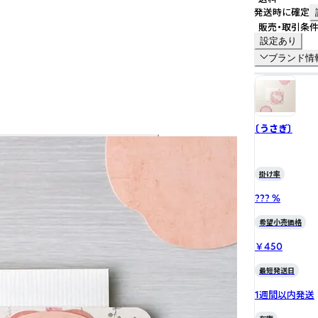
発送時に確定
販売・取引条
設定あり
ブランド情
〔うさぎ〕
掛け率
??? %
希望小売価格
￥450
最短発送日
1週間以内発送