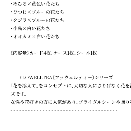
・あひる×黄色い花たち

・ひつじ×ブルーの花たち

・クジラ×ブルーの花たち

・小鳥×白い花たち

・オオカミ×白い花たち

《内容量》カード4枚、ケース1枚、シール1枚

- - - FLOWELLTEA〔フラウェルティー〕シリーズ - - - 

「花を添えて」をコンセプトに、大切な人にさりげなく花
ズです。

女性や花好きの方に人気があり、ブライダルシーンや贈り
- - - - - - - - - - - - - - - - - - - - - - - - - - - - - - - - - - - - -
続きを読む