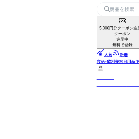
5,000円分クーポン進
クーポン
進呈中
無料で登録
人気
新着
食品・飲料
美容
日用品
キ
mocolier
植物や動物を丁寧に描