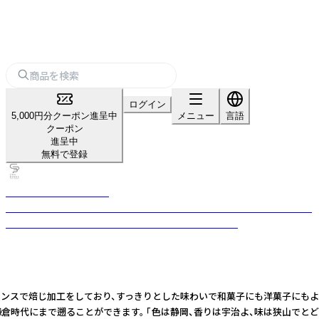
ログイン
5,000円分クーポン進呈中
メニュー
言語
クーポン
進呈中
無料で登録
CHABAKKA TEA PARKS
新たなスタイルで楽しむ「日本茶エンターテインメント」をコンセプトに掲
げるTEA STAND & STORE型の日本茶セレクトショップ
ンスで焙じ加工をしており、すっきりとした味わいで和菓子にも洋菓子にもよく
時代にまで遡ることができます。 「色は静岡、香りは宇治よ、味は狭山でとど