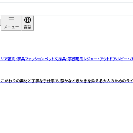
メニュー
言語
テリア雑貨・家具
ファッション
ペット
文房具・事務用品
レジャー・アウトドア
ホビー・ガ
 こだわりの素材と丁寧な手仕事で、静かなときめきを添える大人のためのラ