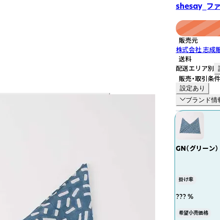
shesay‗
販売元
株式会社 志成
送料
配送エリア別
販売・取引条
設定あり
ブランド情
GN（グリーン）
掛け率
??? %
希望小売価格