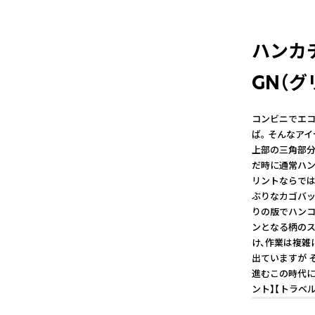
ハンカ
GN（グ
コンビニでエ
ば。 そんなア
上部の三角部分
だ時に通常ハン
リントならでは
ぶりなカゴバッグ
りの版でハンコ
ンとなる柄のス
け、作業は複雑
出ていますが 
進むこの時代に
ント】【トラベル