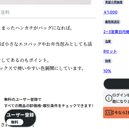
希望小売価格
￥1,000
・送料
最短発送日
まったハンカチがバッグになれば。

2~3営業日内
在庫
べば小さなエコバッグやお弁当包みとしても活
8セット
してあるのもポイント。

税率
ックスで使いやすい色展開にしています。

10
%
ログイン
無料のユーザー登録で
能になり
すべての商品の卸価格・取引条件をチェックできます！
【今なら】
ユーザー登録
無料
されたものです。
