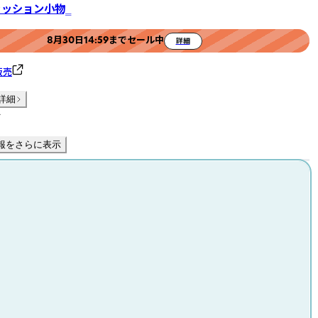
ファッション小物‗
8月30日14:59までセール中
詳細
販売
詳細
件
報をさらに表示