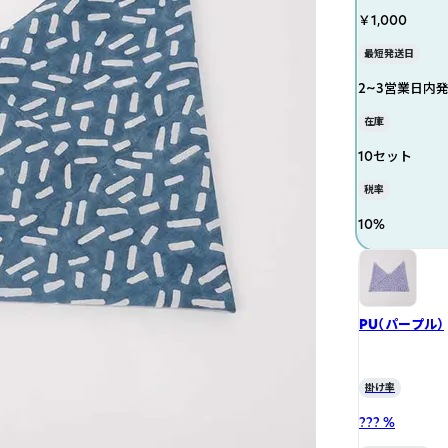
￥1,000
最短発送日
2~3営業日内
在庫
10セット
税率
10
%
PU（パープル）
掛け率
??? %