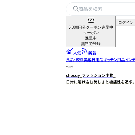
ログイン
5,000円分クーポン進呈中
クーポン
進呈中
無料で登録
人気
新着
食品・飲料
美容
日用品
キッチン用品
イン
shesay‗ファッション小物‗
日常に溶け込む美しさと機能性を追求。