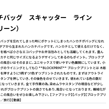
チバッグ スキャッター ライン
リーン）
コバッグを忘れてしまった時にポケットにしまったハンカチがバッグになれ
イデアから生まれたハンカチバッグです。 ハンカチとして使えるだけでなく、
を結べば小さなエコバッグやお弁当包みとしても活躍してくれます。 畳ん
カチと同じサイズになるようデザインしてあるのもポイント。 ブロックプ
の風合いはそのままに、ユニセックスで使いやすい色展開にしています。 小
のライニングとしても◎ **BLOCKPRINT** ブロックプリントとは 木彫
を押すように1柄ずつ1色ずつプリントされたものです。 まずはアウトライ
タンプを押していき、その後色をのせていきます。 使われている色の数だ
になっていきます。 全て手作業の為、染めムラやスタンプの境目などが少し
それがブロックプリントの良さでもあり、風合いとなっております。 機械化が
この風合いをぜひお楽しみ下さい。 【ファブリック】【バッグ】【ブロックプリ
／旅行】【動画】