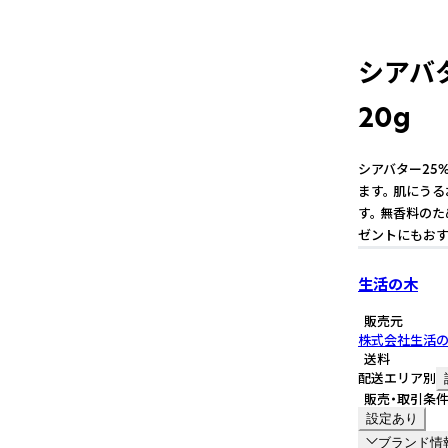
シアバ
20g
シアバター25
ます。 肌にう
す。 無香料の
ゼントにもおすす
生活の木
販売元
株式会社生活
送料
配送エリア別
販売・取引条
設定あり
ブランド情