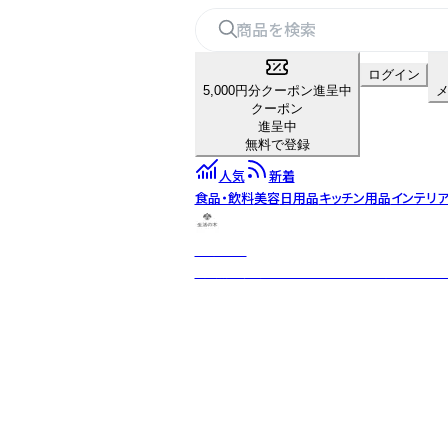
ログイン
5,000円分クーポン進呈中
クーポン
進呈中
無料で登録
人気
新着
食品・飲料
美容
日用品
キッチン用品
インテリ
生活の木
「自然」「健康」「楽しさ」のある生活を日