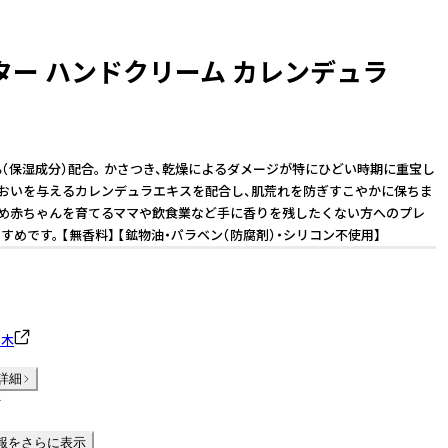
ター ハンドクリーム カレンデュラ
%（保湿成分）配合。 かさつき、乾燥によるダメージが特にひどい時期に重宝し
るおいを与えるカレンデュラエキスを配合し、肌荒れを防ぎすこやかに保ちま
ため赤ちゃんを育てるママや飲食業など手に香りを残したくない方へのプレ
めです。 【無香料】 【鉱物油・パラベン（防腐剤）・シリコン不使用】
の木
詳細
件
報をさらに表示