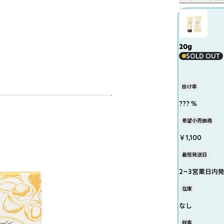
20g
SOLD OUT
掛け率
??? %
希望小売価格
￥1,100
最短発送日
2~3営業日内
在庫
なし
税率