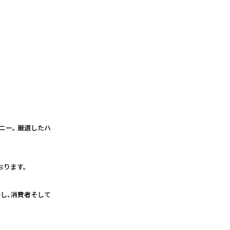
ニー。 厳選したハ
おります。
し、消費者そして