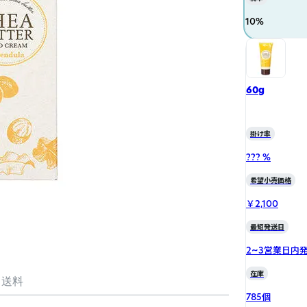
10
%
60g
掛け率
??? %
希望小売価格
￥2,100
最短発送日
2~3営業日内
在庫
・送料
785個