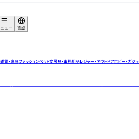
メニュー
言語
ア雑貨・家具
ファッション
ペット
文房具・事務用品
レジャー・アウトドア
ホビー・ガジェ
本に提案・普及し続けてきた、ライフスタイルカンパニー。 厳選したハーブや精油