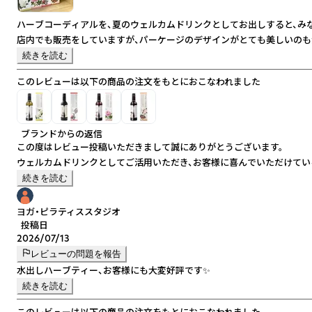
ハーブコーディアルを、夏のウェルカムドリンクとしてお出しすると、み
店内でも販売をしていますが、パーケージのデザインがとても美しいのも
続きを読む
このレビューは以下の商品の注文をもとにおこなわれました
ブランドからの返信
この度はレビュー投稿いただきまして誠にありがとうございます。
ウェルカムドリンクとしてご活用いただき、お客様に喜んでいただけてい
ボトルの美しさもお気に召していただき光栄です。お客様へのおもてなし
続きを読む
貴店の魅力に少しでもお力添えできれば幸いです。今後ともどうぞよろし
ヨガ・ピラティススタジオ
投稿日
2026/07/13
レビューの問題を報告
水出しハーブティー、お客様にも大変好評です✨
続きを読む
このレビューは以下の商品の注文をもとにおこなわれました