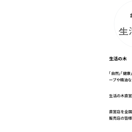
生活の木
「自然」「健
ーブや精油な
1
生活の木直営
2
直営店を全国
販売店の皆様
3